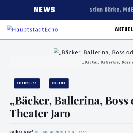
NEWS
Christian Görke, MdB
AKTUE
„Bäcker, Ballerina, Boss 
AKTUELLES
KULTUR
„Bäcker, Ballerina, Boss
Theater Jaro
Volker Neef
·
30. Januar 2026
·
1 Min. Lesen