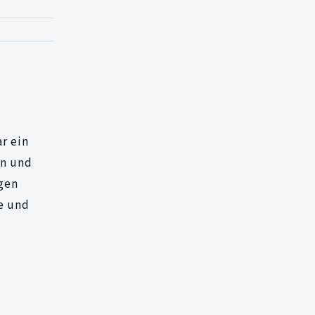
r ein
en und
igen
le und