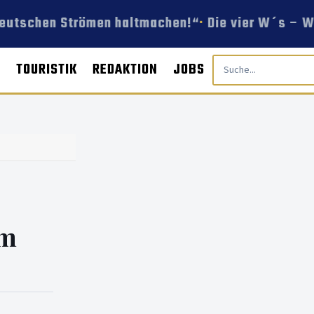
deutschen Strömen haltmachen!“
Die vier W´s – We
E
TOURISTIK
REDAKTION
JOBS
im