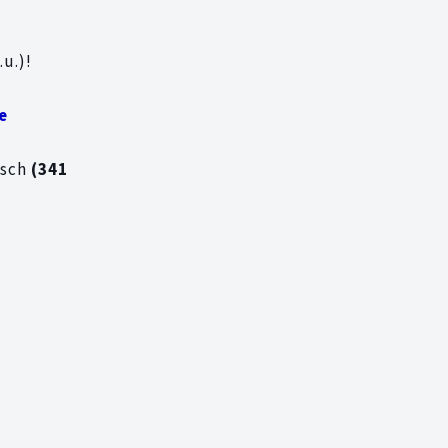
u.)!
e
isch
(341