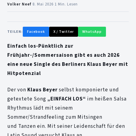
Volker Neef
·
8. Mai 2026
·
1 Min. Lesen
TEILEN:
Facebook
X / Twitter
WhatsApp
Einfach los-Pünktlich zur
Frühjahr-/Sommersaison gibt es auch 2026
eine neue Single des Berliners Klaus Beyer mit
Hitpotenzial
Der von
Klaus Beyer
selbst komponierte und
getextete Song
„EINFACH LOS“
im heißen Salsa
Rhythmus lädt mit seinem
Sommer/Strandfeeling zum Mitsingen
und Tanzen ein. Mit seiner Leidenschaft für den
Latin Sound versucht Klaus an