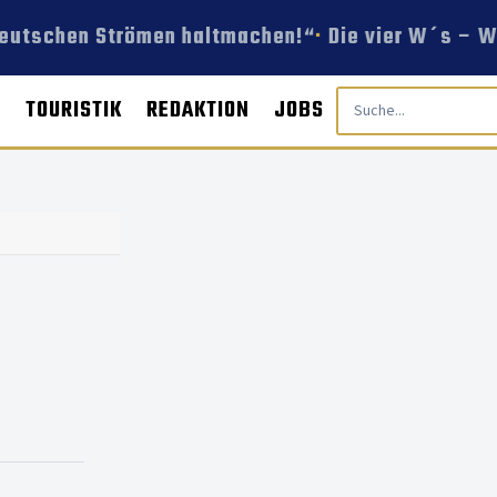
deutschen Strömen haltmachen!“
Die vier W´s – We
E
TOURISTIK
REDAKTION
JOBS