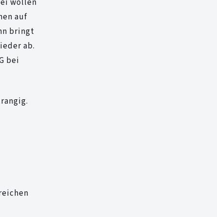
ei wollen
hen auf
hn bringt
ieder ab.
G bei
rangig.
reichen