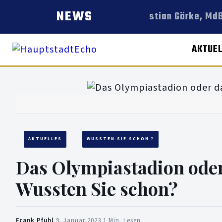
NEWS
Christian Görke, MdB
AKTUE
AKTUELLES
WUSSTEN SIE SCHON ?
Das Olympiastadion ode
Wussten Sie schon?
Frank Pfuhl
·
9. Januar 2023
·
1 Min. Lesen