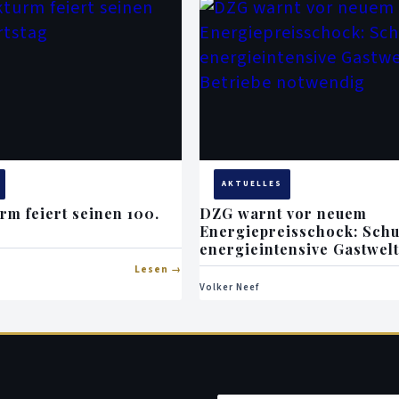
AKTUELLES
rm feiert seinen 100.
DZG warnt vor neuem
Energiepreisschock: Schu
energieintensive Gastwel
Betriebe notwendig
Lesen
Volker Neef