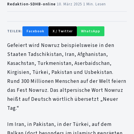
Redaktion-SDHB-online
·
10. März 2025
·
1 Min. Lesen
TEILEN:
Facebook
X / Twitter
WhatsApp
Gefeiert wird Nowruz beispielsweise in den
Staaten Tadschikistan, Iran, Afghanistan,
Kasachstan, Turkmenistan, Aserbaidschan,
Kirgisien, Türkei, Pakistan und Usbekistan.
Rund 300 Millionen Menschen auf der Welt feiern
das Fest Nowruz. Das altpersische Wort Nowruz
heißt auf Deutsch wörtlich übersetzt „Neuer
Tag.“
Im Iran, in Pakistan, in der Türkei, auf dem
Balkan (dort besonders im islamisch geprägten