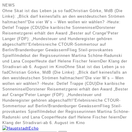
NEWS
Ohne Skat ist das Leben ja so fad
Christian Görke, MdB (Die
Linke): „Blick darf keinesfalls an den westdeutschen Strömen
haltmachen!“
Die vier W´s – Wen wollen wir wählen? -Heute:
Detlef Trappe (CDU)
Die karibische Sonneninsel
Dorstener
Reisemetzgerei erhält den Award „Bester auf Crange“
Peter
Langer (FDP): „Hundesteuer und Hunderegister gehören
abgeschafft!“
Erlebnisreiche CTOUR-Sommertour auf
Berlin/Brandenburger Gewässern
Flieg Steil-provokantes
Spielfilmdebut der Regisseurinnen Martina Schöne-Radunski
und Lana Cooper
Heute darf Helene Fischer feiern
Der Klang der
Stradivari-ab 6. August im Kino
Ohne Skat ist das Leben ja so
fad
Christian Görke, MdB (Die Linke): „Blick darf keinesfalls an
den westdeutschen Strömen haltmachen!“
Die vier W´s – Wen
wollen wir wählen? -Heute: Detlef Trappe (CDU)
Die karibische
Sonneninsel
Dorstener Reisemetzgerei erhält den Award „Bester
auf Crange“
Peter Langer (FDP): „Hundesteuer und
Hunderegister gehören abgeschafft!“
Erlebnisreiche CTOUR-
Sommertour auf Berlin/Brandenburger Gewässern
Flieg Steil-
provokantes Spielfilmdebut der Regisseurinnen Martina Schöne-
Radunski und Lana Cooper
Heute darf Helene Fischer feiern
Der
Klang der Stradivari-ab 6. August im Kino