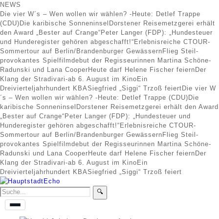
NEWS
Die vier W´s – Wen wollen wir wählen? -Heute: Detlef Trappe
(CDU)
Die karibische Sonneninsel
Dorstener Reisemetzgerei erhält
den Award „Bester auf Crange“
Peter Langer (FDP): „Hundesteuer
und Hunderegister gehören abgeschafft!“
Erlebnisreiche CTOUR-
Sommertour auf Berlin/Brandenburger Gewässern
Flieg Steil-
provokantes Spielfilmdebut der Regisseurinnen Martina Schöne-
Radunski und Lana Cooper
Heute darf Helene Fischer feiern
Der
Klang der Stradivari-ab 6. August im Kino
Ein
Dreivierteljahrhundert KBA
Siegfried „Siggi“ Trzoß feiert
Die vier W
´s – Wen wollen wir wählen? -Heute: Detlef Trappe (CDU)
Die
karibische Sonneninsel
Dorstener Reisemetzgerei erhält den Award
„Bester auf Crange“
Peter Langer (FDP): „Hundesteuer und
Hunderegister gehören abgeschafft!“
Erlebnisreiche CTOUR-
Sommertour auf Berlin/Brandenburger Gewässern
Flieg Steil-
provokantes Spielfilmdebut der Regisseurinnen Martina Schöne-
Radunski und Lana Cooper
Heute darf Helene Fischer feiern
Der
Klang der Stradivari-ab 6. August im Kino
Ein
Dreivierteljahrhundert KBA
Siegfried „Siggi“ Trzoß feiert
🔍