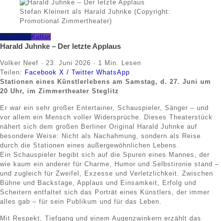
Stefan Kleinert als Harald Juhnke (Copyright:
Promotional Zimmertheater)
Aktuelles
Kultur
Harald Juhnke – Der letzte Applaus
Volker Neef
·
23. Juni 2026
·
1 Min. Lesen
Teilen:
Facebook
X / Twitter
WhatsApp
Stationen eines Künstlerlebens am Samstag, d. 27. Juni um
20 Uhr, im Zimmertheater Steglitz
Er war ein sehr großer Entertainer, Schauspieler, Sänger – und
vor allem ein Mensch voller Widersprüche. Dieses Theaterstück
nähert sich dem großen Berliner Original Harald Juhnke auf
besondere Weise: Nicht als Nachahmung, sondern als Reise
durch die Stationen eines außergewöhnlichen Lebens.
Ein Schauspieler begibt sich auf die Spuren eines Mannes, der
wie kaum ein anderer für Charme, Humor und Selbstironie stand –
und zugleich für Zweifel, Exzesse und Verletzlichkeit. Zwischen
Bühne und Backstage, Applaus und Einsamkeit, Erfolg und
Scheitern entfaltet sich das Porträt eines Künstlers, der immer
alles gab – für sein Publikum und für das Leben.
Mit Respekt, Tiefgang und einem Augenzwinkern erzählt das