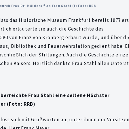
rch Frau Dr. Mölders ® an Frau Stahl (l) Foto: RRB
 dass das Historische Museum Frankfurt bereits 1877 er
lich erläuterte sie auch die Geschichte des
580 von Franz von Kronberg erbaut wurde, und über di
aus, Bibliothek und Feuerwehrstation gedient habe. 
nschließlich der Stiftungen. Auch die Geschichte einze
schen Kaisers. Herzlich dankte Frau Stahl allen Unters
berreichte Frau Stahl eine seltene Höchster
er (Foto: RRB)
hloss sich mit Grußworten an, unter ihnen der Vorsitze
de, Herr Frank Mayer.