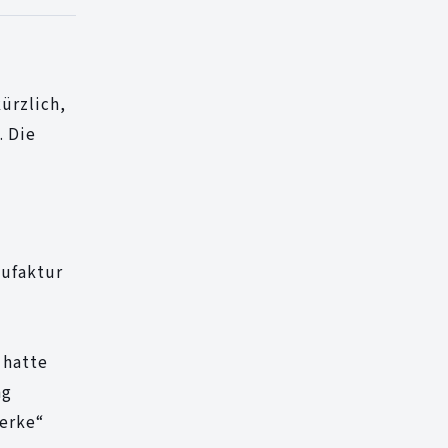
ürzlich,
. Die
nufaktur
 hatte
ng
werke“