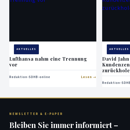
AKTUELLES
AKTUELLES
Lufthansa nahm eine Trennung
David Jahn
vor
Kundenzen
zurückhol
Redaktion-SDHB-online
Lesen
Redaktion-SDHB
NEWSLETTER & E-PAPER
Bleiben Sie immer informiert –