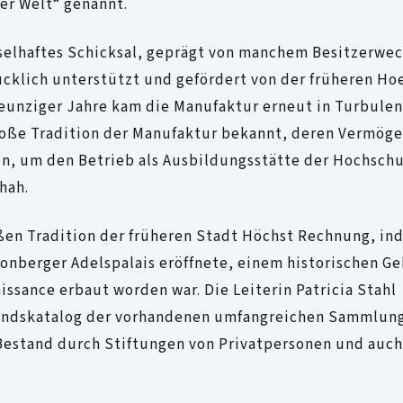
er Welt“ genannt.
selhaftes Schicksal, geprägt von manchem Besitzerwe
cklich unterstützt und gefördert von der früheren Hoe
eunziger Jahre kam die Manufaktur erneut in Turbulen
große Tradition der Manufaktur bekannt, deren Vermög
en, um den Betrieb als Ausbildungsstätte der Hochschu
hah.
oßen Tradition der früheren Stadt Höchst Rechnung, i
onberger Adelspalais eröffnete, einem historischen G
issance erbaut worden war. Die Leiterin Patricia Stahl
tandskatalog der vorhandenen umfangreichen Sammlun
 Bestand durch Stiftungen von Privatpersonen und auch