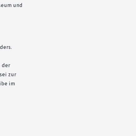
useum und
ders.
e der
sei zur
ibe im