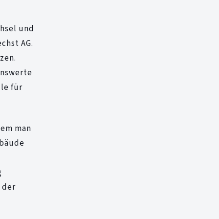
chsel und
chst AG.
zen.
enswerte
le für
ndem man
ebäude
g
 der