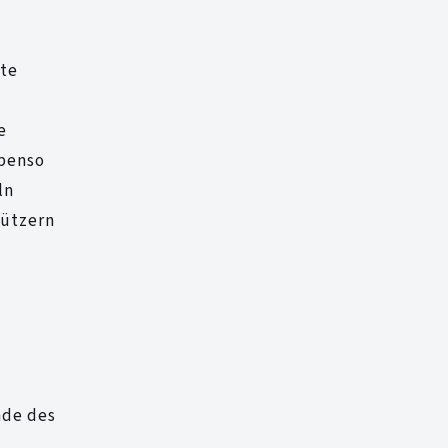
ste
e
Ebenso
ln
tützern
nde des