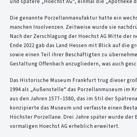
und spätere „Hoechst AG“, einmal die „Apotheke d
Die genannte Porzellanmanufaktur hatte ein wech
manchen Insolvenzen. Zeitweise wurde sie nachdrü
Nach der Zerschlagung der Hoechst AG Mitte der n
Ende 2022 gab das Land Hessen mit Blick auf die 
sowie einen Teil ihrer Beschäftigten zu übernehm
Gestaltung Offenbach anzugliedern, was auch gesc
Das Historische Museum Frankfurt trug dieser gr
1994 als „Außenstelle“ das Porzellanmuseum im Kr
aus den Jahren 1577–1580, das im Stil der Spätrena
konzipierte das Museum und verfasste einen Bes
Höchster Porzellane. Drei Jahre später wurde der
vormaligen Hoechst AG erheblich erweitert.