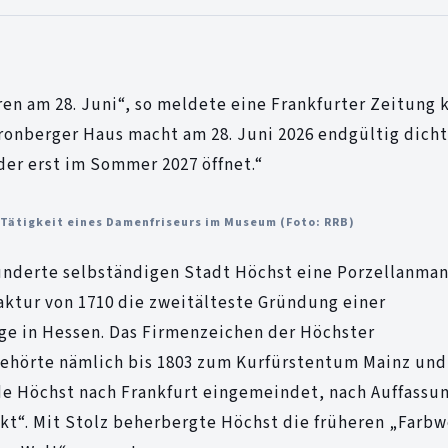
en am 28. Juni“, so meldete eine Frankfurter Zeitung k
ronberger Haus macht am 28. Juni 2026 endgültig dicht
der erst im Sommer 2027 öffnet.“
 Tätigkeit eines Damenfriseurs im Museum (Foto: RRB)
hunderte selbständigen Stadt Höchst eine Porzellanma
aktur von 1710 die zweitälteste Gründung einer
ge in Hessen. Das Firmenzeichen der Höchster
gehörte nämlich bis 1803 zum Kurfürstentum Mainz und
rde Höchst nach Frankfurt eingemeindet, nach Auffassu
ckt“. Mit Stolz beherbergte Höchst die früheren „Farb