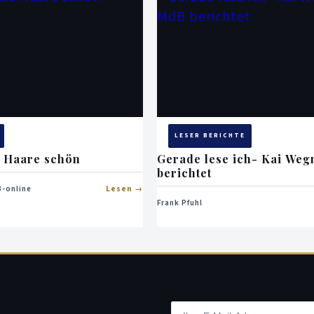
LESER BERICHTE
e Haare schön
Gerade lese ich- Kai Weg
berichtet
-online
Lesen
Frank Pfuhl