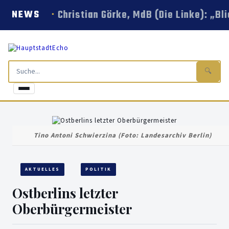
Christian Görke, MdB (Die Linke): „B
NEWS
🔍
Tino Antoni Schwierzina (Foto: Landesarchiv Berlin)
AKTUELLES
POLITIK
Ostberlins letzter
Oberbürgermeister