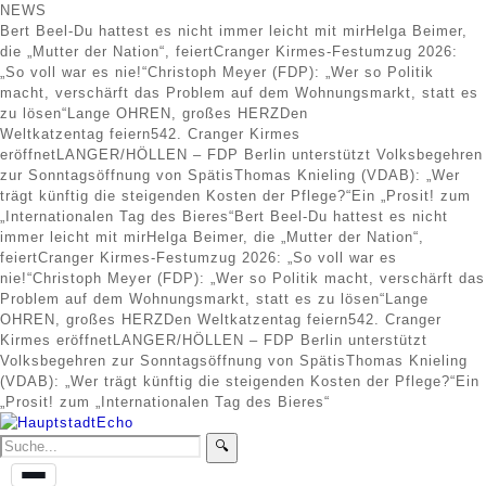
NEWS
Bert Beel-Du hattest es nicht immer leicht mit mir
Helga Beimer,
die „Mutter der Nation“, feiert
Cranger Kirmes-Festumzug 2026:
„So voll war es nie!“
Christoph Meyer (FDP): „Wer so Politik
macht, verschärft das Problem auf dem Wohnungsmarkt, statt es
zu lösen“
Lange OHREN, großes HERZ
Den
Weltkatzentag feiern
542. Cranger Kirmes
eröffnet
LANGER/HÖLLEN – FDP Berlin unterstützt Volksbegehren
zur Sonntagsöffnung von Spätis
Thomas Knieling (VDAB): „Wer
trägt künftig die steigenden Kosten der Pflege?“
Ein „Prosit! zum
„Internationalen Tag des Bieres“
Bert Beel-Du hattest es nicht
immer leicht mit mir
Helga Beimer, die „Mutter der Nation“,
feiert
Cranger Kirmes-Festumzug 2026: „So voll war es
nie!“
Christoph Meyer (FDP): „Wer so Politik macht, verschärft das
Problem auf dem Wohnungsmarkt, statt es zu lösen“
Lange
OHREN, großes HERZ
Den Weltkatzentag feiern
542. Cranger
Kirmes eröffnet
LANGER/HÖLLEN – FDP Berlin unterstützt
Volksbegehren zur Sonntagsöffnung von Spätis
Thomas Knieling
(VDAB): „Wer trägt künftig die steigenden Kosten der Pflege?“
Ein
„Prosit! zum „Internationalen Tag des Bieres“
🔍