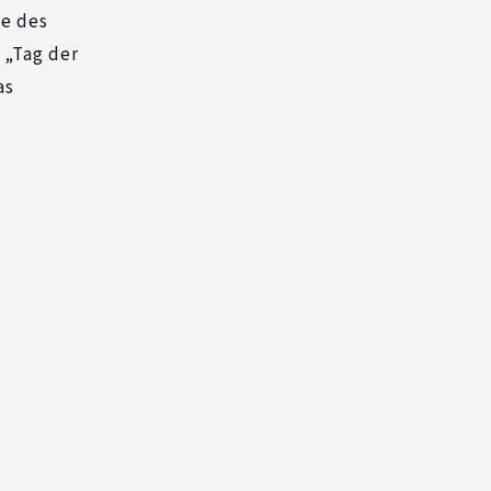
ve des
 „Tag der
as