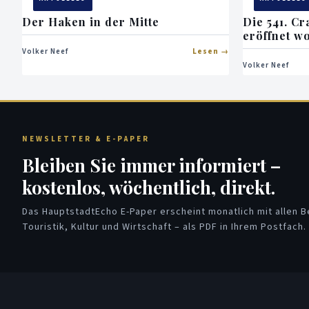
Der Haken in der Mitte
Die 541. Cr
eröffnet w
Volker Neef
Lesen
Volker Neef
NEWSLETTER & E-PAPER
Bleiben Sie immer informiert –
kostenlos, wöchentlich, direkt.
Das HauptstadtEcho E-Paper erscheint monatlich mit allen Be
Touristik, Kultur und Wirtschaft – als PDF in Ihrem Postfach.