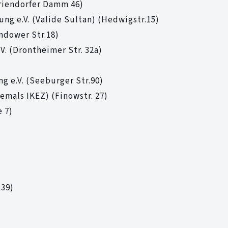
riendorfer Damm 46)
ng e.V. (Valide Sultan) (Hedwigstr.15)
ndower Str.18)
V. (Drontheimer Str. 32a)
g e.V. (Seeburger Str.90)
emals IKEZ) (Finowstr. 27)
 7)
-39)