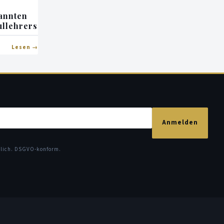
annten
ullehrers
Lesen
Anmelden
glich. DSGVO-konform.