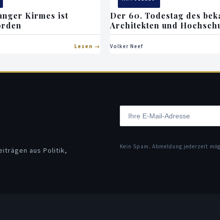
anger Kirmes ist
Der 60. Todestag des bek
orden
Architekten und Hochsch
Lesen
Volker Neef
Kein Spam. Abmeldung jederzeit mö
iträgen aus Politik,