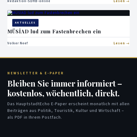
Hotelmanagementmarktes
Redaktion-SDHB-online
Lesen
AKTUELLES
MÜSİAD lud zum Fastenbrechen ein
Volker Neef
Lesen
NEWSLETTER & E-PAPER
Bleiben Sie immer informiert –
kostenlos, wöchentlich, direkt.
Das HauptstadtEcho E-Paper erscheint monatlich mit allen
Beiträgen aus Politik, Touristik, Kultur und Wirtschaft –
als PDF in Ihrem Postfach.