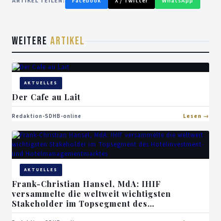
ARTIKEL TEILEN:
Facebook
X / Twitter
WhatsApp
WEITERE
ARTIKEL
AKTUELLES
Der Cafe au Lait
Redaktion-SDHB-online
Lesen
AKTUELLES
Frank-Christian Hansel, MdA: IHIF
versammelte die weltweit wichtigsten
Stakeholder im Topsegment des
Hotelinvestment- und