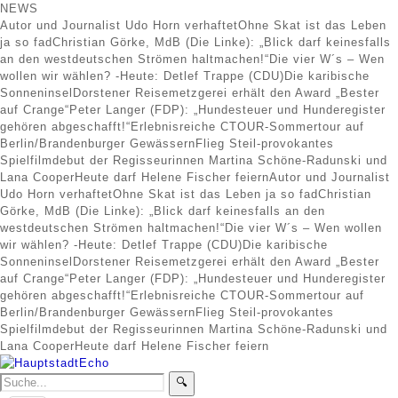
NEWS
Autor und Journalist Udo Horn verhaftet
Ohne Skat ist das Leben
ja so fad
Christian Görke, MdB (Die Linke): „Blick darf keinesfalls
an den westdeutschen Strömen haltmachen!“
Die vier W´s – Wen
wollen wir wählen? -Heute: Detlef Trappe (CDU)
Die karibische
Sonneninsel
Dorstener Reisemetzgerei erhält den Award „Bester
auf Crange“
Peter Langer (FDP): „Hundesteuer und Hunderegister
gehören abgeschafft!“
Erlebnisreiche CTOUR-Sommertour auf
Berlin/Brandenburger Gewässern
Flieg Steil-provokantes
Spielfilmdebut der Regisseurinnen Martina Schöne-Radunski und
Lana Cooper
Heute darf Helene Fischer feiern
Autor und Journalist
Udo Horn verhaftet
Ohne Skat ist das Leben ja so fad
Christian
Görke, MdB (Die Linke): „Blick darf keinesfalls an den
westdeutschen Strömen haltmachen!“
Die vier W´s – Wen wollen
wir wählen? -Heute: Detlef Trappe (CDU)
Die karibische
Sonneninsel
Dorstener Reisemetzgerei erhält den Award „Bester
auf Crange“
Peter Langer (FDP): „Hundesteuer und Hunderegister
gehören abgeschafft!“
Erlebnisreiche CTOUR-Sommertour auf
Berlin/Brandenburger Gewässern
Flieg Steil-provokantes
Spielfilmdebut der Regisseurinnen Martina Schöne-Radunski und
Lana Cooper
Heute darf Helene Fischer feiern
🔍