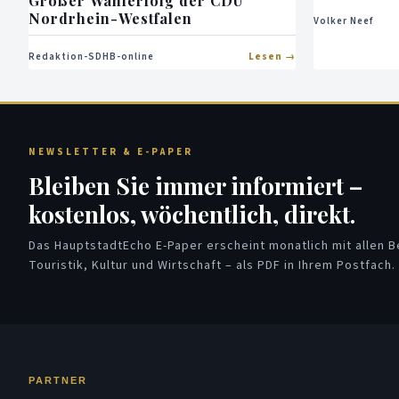
Großer Wahlerfolg der CDU
Nordrhein-Westfalen
Volker Neef
Redaktion-SDHB-online
Lesen
NEWSLETTER & E-PAPER
Bleiben Sie immer informiert –
kostenlos, wöchentlich, direkt.
Das HauptstadtEcho E-Paper erscheint monatlich mit allen Be
Touristik, Kultur und Wirtschaft – als PDF in Ihrem Postfach.
PARTNER