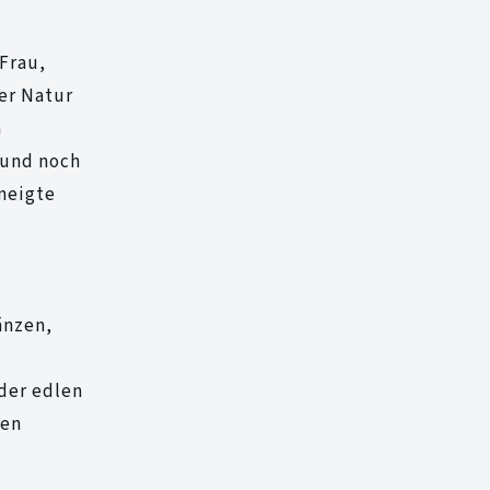
Frau,
er Natur
a
 und noch
eneigte
änzen,
der edlen
den