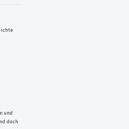
dichte
en und
und doch