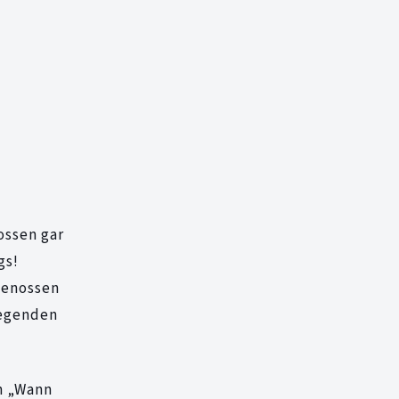
ossen gar
gs!
genossen
iegenden
n „Wann