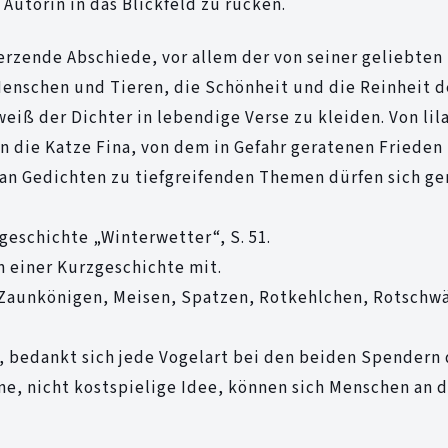
Autorin in das Blickfeld zu rücken.
rzende Abschiede, vor allem der von seiner geliebten 
Menschen und Tieren, die Schönheit und die Reinheit d
eiß der Dichter in lebendige Verse zu kleiden. Von lil
 die Katze Fina, von dem in Gefahr geratenen Frieden
e an Gedichten zu tiefgreifenden Themen dürfen sich g
geschichte „Winterwetter“, S. 51.
n einer Kurzgeschichte mit.
n Zaunkönigen, Meisen, Spatzen, Rotkehlchen, Rotschw
, bedankt sich jede Vogelart bei den beiden Spendern 
ine, nicht kostspielige Idee, können sich Menschen an 