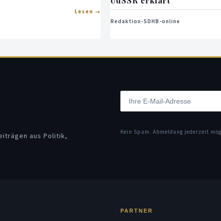
UdSSR erklärt
Lesen
Redaktion-SDHB-online
Kein Spam. Abmeldung jederzeit mö
iträgen aus Politik,
PARTNER