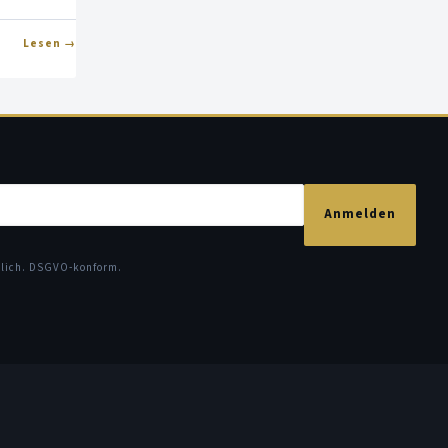
Lesen
Anmelden
glich. DSGVO-konform.