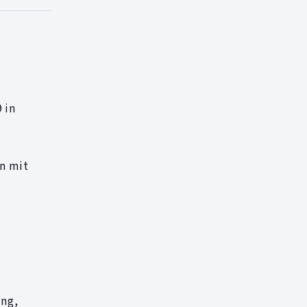
 in
en mit
ung,