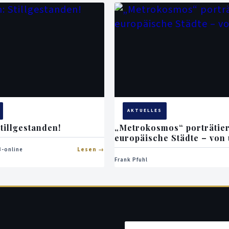
AKTUELLES
tillgestanden!
„Metrokosmos“ porträtier
europäische Städte – von
-online
Lesen
Frank Pfuhl