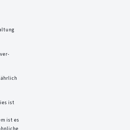
altung
ver-
jährlich
es ist
m ist es
öhnliche