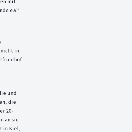
fen mit
nde e.V.“
s
nicht in
tfriedhof
lie und
en, die
er 20-
n an sie
 in Kiel,