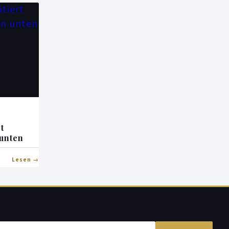
t
 unten
Lesen