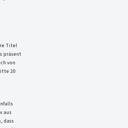
re Titel
s präsent
uch von
itte 20
o
nfalls
v aus
, dass