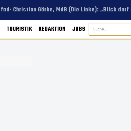
fad
Christian Görke, MdB (Die Linke): „Blick dar
E
TOURISTIK
REDAKTION
JOBS