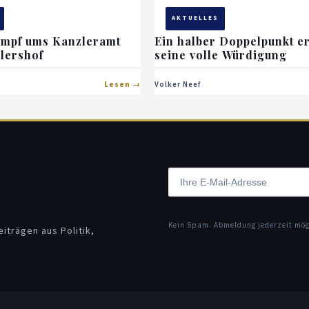
AKTUELLES
ampf ums Kanzleramt
Ein halber Doppelpunkt e
dlershof
seine volle Würdigung
Lesen
Volker Neef
Kein Spam. Abmeldung jederzeit mö
iträgen aus Politik,