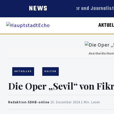
NEWS
Autor und Journalist
AKTUE
Aserbaidschani
AKTUELLES
KULTUR
Die Oper „Sevil“ von Fik
Redaktion-SDHB-online
·
25. Dezember 2024
·
1 Min. Lesen