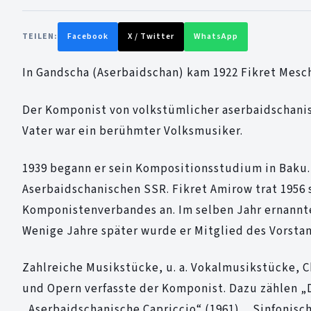
TEILEN:
Facebook
X / Twitter
WhatsApp
In Gandscha (Aserbaidschan) kam 1922 Fikret Mesc
Der Komponist von volkstümlicher aserbaidschanisc
Vater war ein berühmter Volksmusiker.
1939 begann er sein Kompositionsstudium in Baku.
Aserbaidschanischen SSR. Fikret Amirow trat 1956 
Komponistenverbandes an. Im selben Jahr ernannte
Wenige Jahre später wurde er Mitglied des Vorst
Zahlreiche Musikstücke, u. a. Vokalmusikstücke,
und Opern verfasste der Komponist. Dazu zählen „D
„Aserbaidschanische Capriccio“ (1961), „Sinfonisc