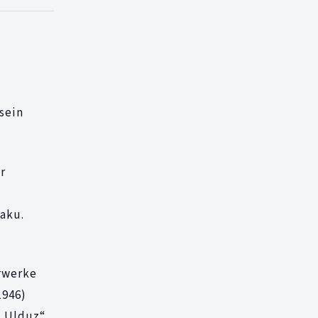
sein
r
aku.
rwerke
1946)
 „Ulduz“