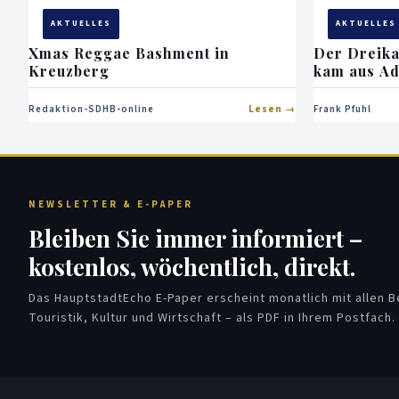
AKTUELLES
AKTUELLES
Xmas Reggae Bashment in
Der Dreik
Kreuzberg
kam aus A
Redaktion-SDHB-online
Lesen
Frank Pfuhl
NEWSLETTER & E-PAPER
Bleiben Sie immer informiert –
kostenlos, wöchentlich, direkt.
Das HauptstadtEcho E-Paper erscheint monatlich mit allen Be
Touristik, Kultur und Wirtschaft – als PDF in Ihrem Postfach.