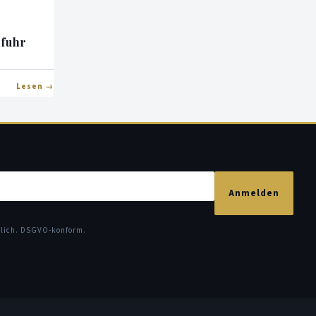
rfuhr
Lesen
Anmelden
glich. DSGVO-konform.