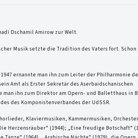
hadi Dschamil Amirow zur Welt.
her Musik setzte die Tradition des Vaters fort. Schon 
 1947 ernannte man ihn zum Leiter der Philharmonie de
sein Amt als Erster Sekretär des Aserbaidschanischen
 man ihn zum Direktor am Opern- und Balletthaus in B
andes des Komponistenverbandes der UdSSR.
 Chorlieder, Klaviermusiken, Kammermusiken, Orcheste
ie Herzensräuber“ (1944); „Eine freudige Botschaft“ (
he Tänze“ (1964), „Arabische Nächte“ (1979), die Opern