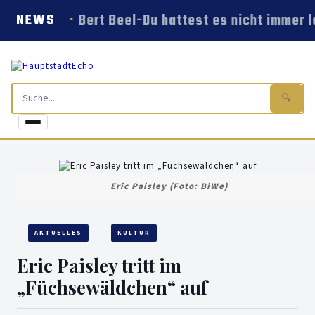
Bert Beel-Du hattest es nicht immer l
NEWS
🔍
Eric Paisley (Foto: BiWe)
AKTUELLES
KULTUR
Eric Paisley tritt im
„Füchsewäldchen“ auf