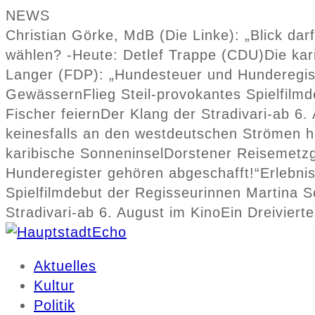
NEWS
Christian Görke, MdB (Die Linke): „Blick da
wählen? -Heute: Detlef Trappe (CDU)
Die kar
Langer (FDP): „Hundesteuer und Hunderegis
Gewässern
Flieg Steil-provokantes Spielfi
Fischer feiern
Der Klang der Stradivari-ab 6.
keinesfalls an den westdeutschen Strömen h
karibische Sonneninsel
Dorstener Reisemetzg
Hunderegister gehören abgeschafft!“
Erlebni
Spielfilmdebut der Regisseurinnen Martina
Stradivari-ab 6. August im Kino
Ein Dreiviert
Aktuelles
Kultur
Politik