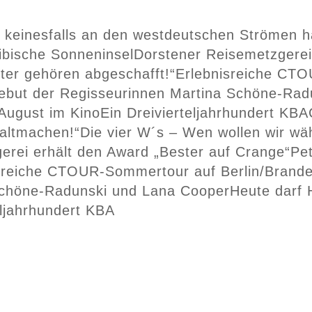
rf keinesfalls an den westdeutschen Strömen 
ibische Sonneninsel
Dorstener Reisemetzgerei
ter gehören abgeschafft!“
Erlebnisreiche CTO
lmdebut der Regisseurinnen Martina Schöne-Ra
 August im Kino
Ein Dreivierteljahrhundert KBA
altmachen!“
Die vier W´s – Wen wollen wir wä
erei erhält den Award „Bester auf Crange“
Pe
sreiche CTOUR-Sommertour auf Berlin/Brand
 Schöne-Radunski und Lana Cooper
Heute darf 
eljahrhundert KBA