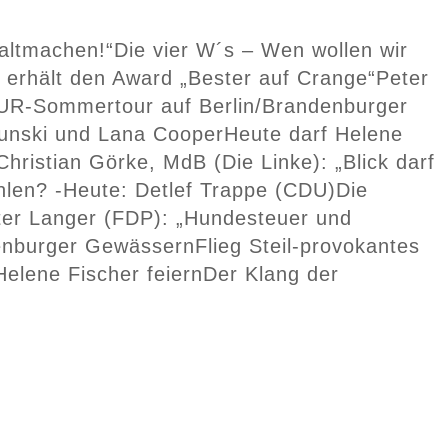
haltmachen!“
Die vier W´s – Wen wollen wir
 erhält den Award „Bester auf Crange“
Peter
UR-Sommertour auf Berlin/Brandenburger
dunski und Lana Cooper
Heute darf Helene
Christian Görke, MdB (Die Linke): „Blick darf
hlen? -Heute: Detlef Trappe (CDU)
Die
ter Langer (FDP): „Hundesteuer und
enburger Gewässern
Flieg Steil-provokantes
Helene Fischer feiern
Der Klang der