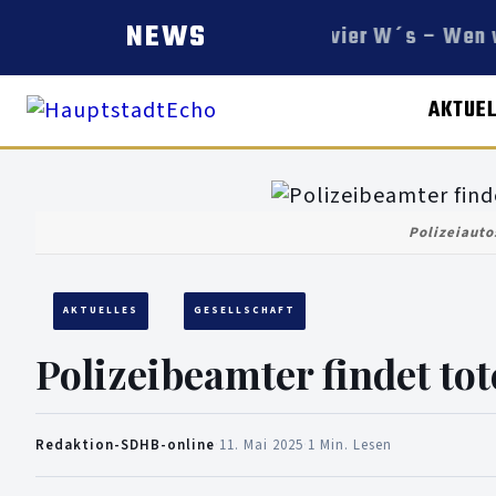
NEWS
Die vier W´s – Wen w
AKTUE
Polizeiauto
AKTUELLES
GESELLSCHAFT
Polizeibeamter findet to
Redaktion-SDHB-online
·
11. Mai 2025
·
1 Min. Lesen