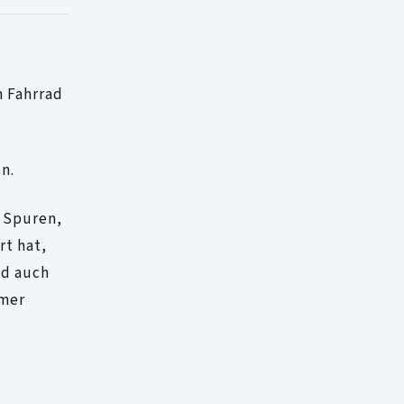
m Fahrrad
n.
t Spuren,
rt hat,
nd auch
emer