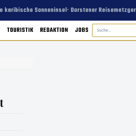
e karibische Sonneninsel
Dorstener Reisemetzgere
E
TOURISTIK
REDAKTION
JOBS
t