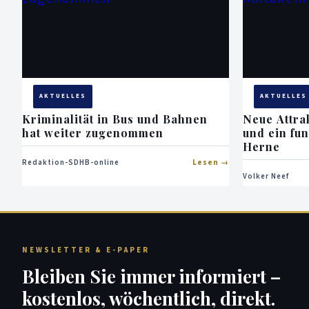
AKTUELLES
AKTUELLES
Kriminalität in Bus und Bahnen
Neue Attra
hat weiter zugenommen
und ein fun
Herne
Redaktion-SDHB-online
Lesen
Volker Neef
NEWSLETTER & E-PAPER
Bleiben Sie immer informiert –
kostenlos, wöchentlich, direkt.