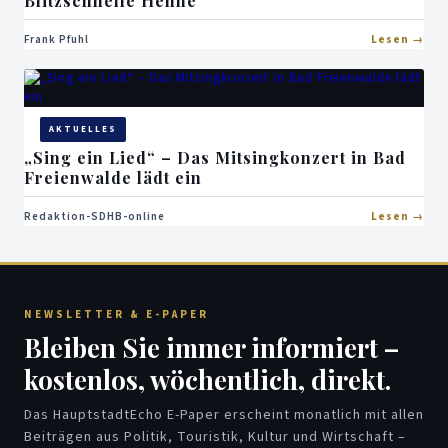
Blitzschnelle Henne
Frank Pfuhl
Lesen
AKTUELLES
„Sing ein Lied“ – Das Mitsingkonzert in Bad
Freienwalde lädt ein
Redaktion-SDHB-online
Lesen
NEWSLETTER & E-PAPER
Bleiben Sie immer informiert –
kostenlos, wöchentlich, direkt.
Das HauptstadtEcho E-Paper erscheint monatlich mit allen
Beiträgen aus Politik, Touristik, Kultur und Wirtschaft –