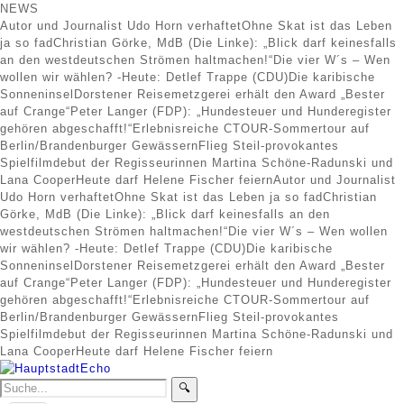
NEWS
Autor und Journalist Udo Horn verhaftet
Ohne Skat ist das Leben
ja so fad
Christian Görke, MdB (Die Linke): „Blick darf keinesfalls
an den westdeutschen Strömen haltmachen!“
Die vier W´s – Wen
wollen wir wählen? -Heute: Detlef Trappe (CDU)
Die karibische
Sonneninsel
Dorstener Reisemetzgerei erhält den Award „Bester
auf Crange“
Peter Langer (FDP): „Hundesteuer und Hunderegister
gehören abgeschafft!“
Erlebnisreiche CTOUR-Sommertour auf
Berlin/Brandenburger Gewässern
Flieg Steil-provokantes
Spielfilmdebut der Regisseurinnen Martina Schöne-Radunski und
Lana Cooper
Heute darf Helene Fischer feiern
Autor und Journalist
Udo Horn verhaftet
Ohne Skat ist das Leben ja so fad
Christian
Görke, MdB (Die Linke): „Blick darf keinesfalls an den
westdeutschen Strömen haltmachen!“
Die vier W´s – Wen wollen
wir wählen? -Heute: Detlef Trappe (CDU)
Die karibische
Sonneninsel
Dorstener Reisemetzgerei erhält den Award „Bester
auf Crange“
Peter Langer (FDP): „Hundesteuer und Hunderegister
gehören abgeschafft!“
Erlebnisreiche CTOUR-Sommertour auf
Berlin/Brandenburger Gewässern
Flieg Steil-provokantes
Spielfilmdebut der Regisseurinnen Martina Schöne-Radunski und
Lana Cooper
Heute darf Helene Fischer feiern
🔍