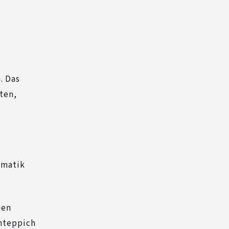
. Das
ten,
ematik
ben
enteppich