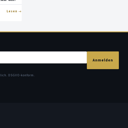
Lesen
Anmelden
glich. DSGVO-konform.