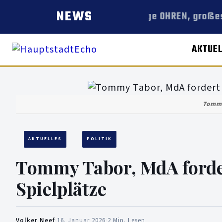
NEWS
Lange OHREN, großes
AKTUE
Tommy
AKTUELLES
POLITIK
Tommy Tabor, MdA fordert
Spielplätze
Volker Neef
·
16. Januar 2026
·
2 Min. Lesen