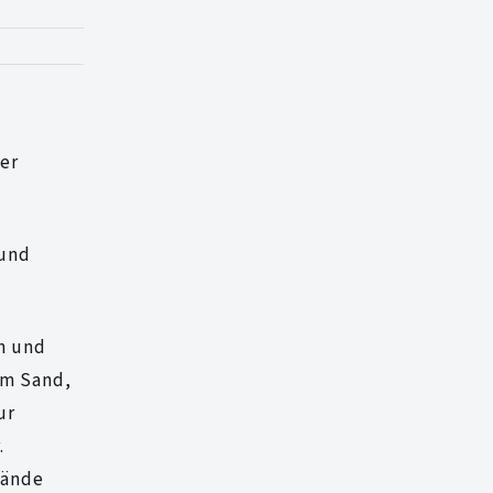
er
 und
n und
im Sand,
ur
.
Hände