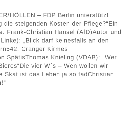
R/HÖLLEN – FDP Berlin unterstützt
g die steigenden Kosten der Pflege?“
Ein
e: Frank-Christian Hansel (AfD)
Autor und
Linke): „Blick darf keinesfalls an den
ern
542. Cranger Kirmes
n Spätis
Thomas Knieling (VDAB): „Wer
Bieres“
Die vier W´s – Wen wollen wir
 Skat ist das Leben ja so fad
Christian
!“