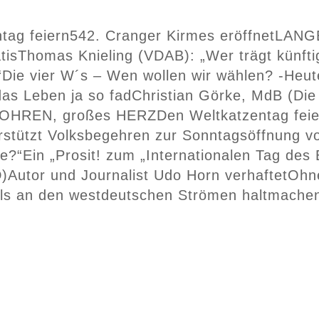
tag feiern
542. Cranger Kirmes eröffnet
LANGE
tis
Thomas Knieling (VDAB): „Wer trägt künfti
“
Die vier W´s – Wen wollen wir wählen? -Heut
das Leben ja so fad
Christian Görke, MdB (Die 
 OHREN, großes HERZ
Den Weltkatzentag fei
tützt Volksbegehren zur Sonntagsöffnung vo
ge?“
Ein „Prosit! zum „Internationalen Tag des 
D)
Autor und Journalist Udo Horn verhaftet
Ohne
alls an den westdeutschen Strömen haltmachen