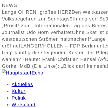
NEWS
Lange OHREN, großes HERZ
Den Weltkatzen
Volksbegehren zur Sonntagsöffnung von Spä
„Prosit! zum „Internationalen Tag des Bieres
Journalist Udo Horn verhaftet
Ohne Skat ist 
westdeutschen Strömen haltmachen!“
Lange
eröffnet
LANGER/HÖLLEN – FDP Berlin unters
trägt künftig die steigenden Kosten der Pfle
wählen? -Heute: Frank-Christian Hansel (Af
Görke, MdB (Die Linke): „Blick darf keinesf
Aktuelles
Kultur
Politik
Wirtschaft