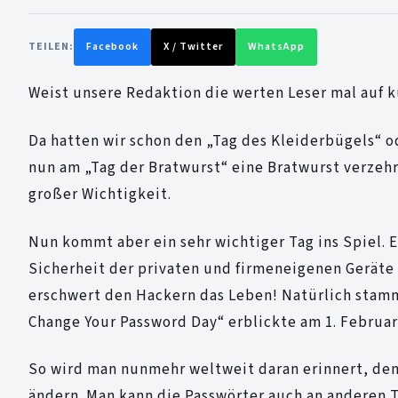
TEILEN:
Facebook
X / Twitter
WhatsApp
Weist unsere Redaktion die werten Leser mal auf ku
Da hatten wir schon den „Tag des Kleiderbügels“ o
nun am „Tag der Bratwurst“ eine Bratwurst verzehrt
großer Wichtigkeit.
Nun kommt aber ein sehr wichtiger Tag ins Spiel. E
Sicherheit der privaten und firmeneigenen Geräte 
erschwert den Hackern das Leben! Natürlich stam
Change Your Password Day“ erblickte am 1. Februar 
So wird man nunmehr weltweit daran erinnert, de
ändern. Man kann die Passwörter auch an anderen