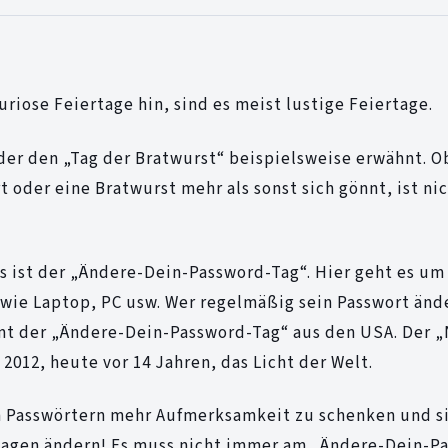
riose Feiertage hin, sind es meist lustige Feiertage.
der den „Tag der Bratwurst“ beispielsweise erwähnt. 
 oder eine Bratwurst mehr als sonst sich gönnt, ist nic
s ist der „Ändere-Dein-Password-Tag“. Hier geht es um 
wie Laptop, PC usw. Wer regelmäßig sein Passwort änd
mt der „Ändere-Dein-Password-Tag“ aus den USA. Der „
2012, heute vor 14 Jahren, das Licht der Welt.
n Passwörtern mehr Aufmerksamkeit zu schenken und s
 Tagen ändern! Es muss nicht immer am „Ändere-Dein-P