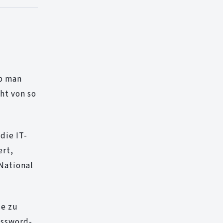
Ob man
ht von so
die IT-
ert,
National
ie zu
assword-