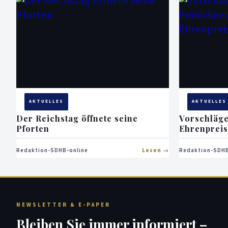
AKTUELLES
AKTUELLES
Der Reichstag öffnete seine
Vorschläge
Pforten
Ehrenpreis
Redaktion-SDHB-online
Lesen
Redaktion-SDHB
NEWSLETTER & E-PAPER
Bleiben Sie immer informiert –