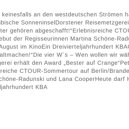
rf keinesfalls an den westdeutschen Strömen 
ibische Sonneninsel
Dorstener Reisemetzgerei
ter gehören abgeschafft!“
Erlebnisreiche CTO
lmdebut der Regisseurinnen Martina Schöne-Ra
 August im Kino
Ein Dreivierteljahrhundert KBA
altmachen!“
Die vier W´s – Wen wollen wir wä
erei erhält den Award „Bester auf Crange“
Pe
sreiche CTOUR-Sommertour auf Berlin/Brand
 Schöne-Radunski und Lana Cooper
Heute darf 
eljahrhundert KBA