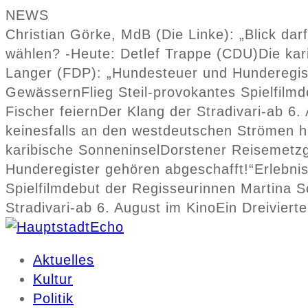
NEWS
Christian Görke, MdB (Die Linke): „Blick da
wählen? -Heute: Detlef Trappe (CDU)
Die kar
Langer (FDP): „Hundesteuer und Hunderegis
Gewässern
Flieg Steil-provokantes Spielfi
Fischer feiern
Der Klang der Stradivari-ab 6.
keinesfalls an den westdeutschen Strömen h
karibische Sonneninsel
Dorstener Reisemetzg
Hunderegister gehören abgeschafft!“
Erlebni
Spielfilmdebut der Regisseurinnen Martina
Stradivari-ab 6. August im Kino
Ein Dreiviert
Aktuelles
Kultur
Politik