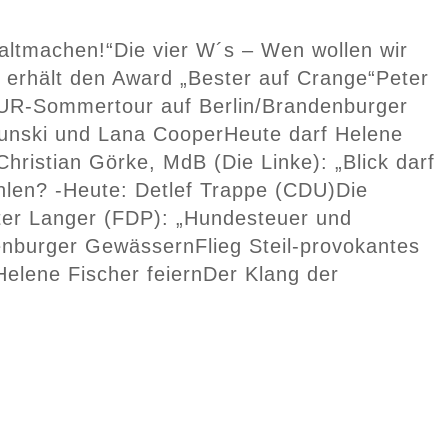
haltmachen!“
Die vier W´s – Wen wollen wir
 erhält den Award „Bester auf Crange“
Peter
UR-Sommertour auf Berlin/Brandenburger
dunski und Lana Cooper
Heute darf Helene
Christian Görke, MdB (Die Linke): „Blick darf
hlen? -Heute: Detlef Trappe (CDU)
Die
ter Langer (FDP): „Hundesteuer und
enburger Gewässern
Flieg Steil-provokantes
Helene Fischer feiern
Der Klang der