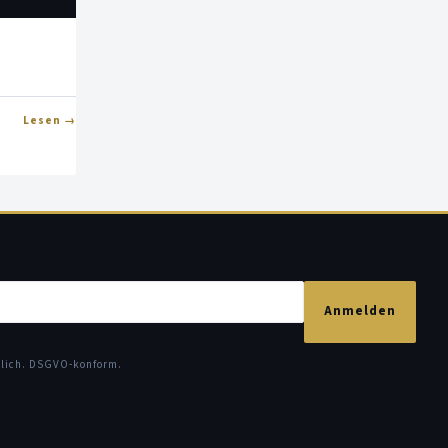
Lesen
Anmelden
glich. DSGVO-konform.