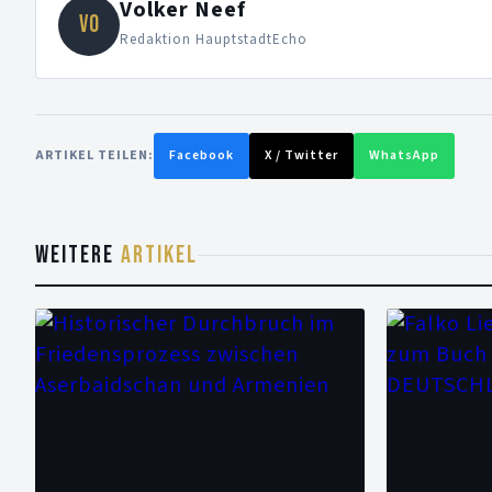
Volker Neef
VO
Redaktion HauptstadtEcho
ARTIKEL TEILEN:
Facebook
X / Twitter
WhatsApp
WEITERE
ARTIKEL