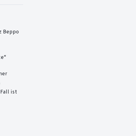
tz Beppo
te“
mer
m
all ist