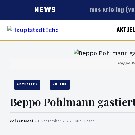
NEWS
Thomas Knieling (VDA
AKTUE
Beppo P
AKTUELLES
KULTUR
Beppo Pohlmann gastiert
Volker Neef
·
28. September 2025
·
1 Min. Lesen