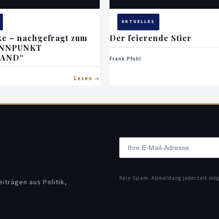
AKTUELLES
ke – nachgefragt zum
Der feierende Stier
ENNPUNKT
LAND“
Frank Pfuhl
Lesen
Kein Spam. Abmeldung jederzeit mö
iträgen aus Politik,