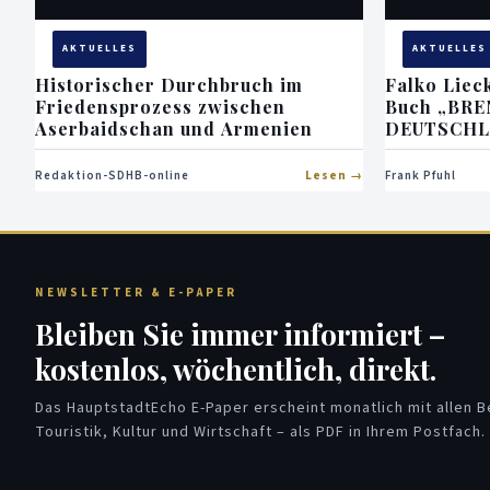
AKTUELLES
AKTUELLES
Historischer Durchbruch im
Falko Liec
Friedensprozess zwischen
Buch „BR
Aserbaidschan und Armenien
DEUTSCH
Redaktion-SDHB-online
Lesen
Frank Pfuhl
NEWSLETTER & E-PAPER
Bleiben Sie immer informiert –
kostenlos, wöchentlich, direkt.
Das HauptstadtEcho E-Paper erscheint monatlich mit allen Be
Touristik, Kultur und Wirtschaft – als PDF in Ihrem Postfach.