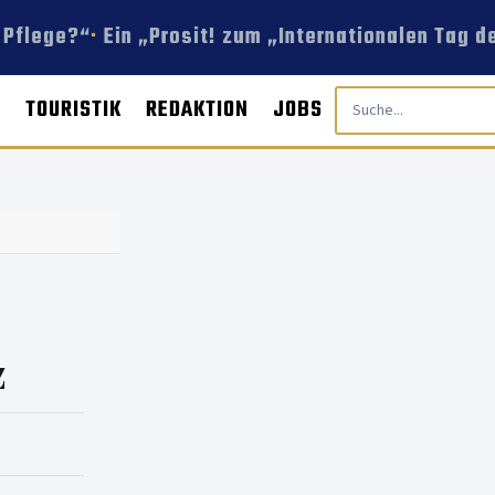
 Pflege?“
Ein „Prosit! zum „Internationalen Tag de
E
TOURISTIK
REDAKTION
JOBS
z