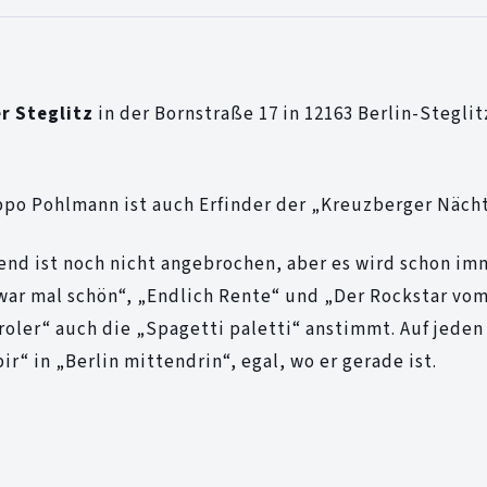
r Steglitz
in der Bornstraße 17 in 12163 Berlin-Stegli
ppo Pohlmann ist auch Erfinder der „Kreuzberger Näch
sabend ist noch nicht angebrochen, aber es wird schon im
 war mal schön“, „Endlich Rente“ und „Der Rockstar vo
oler“ auch die „Spagetti paletti“ anstimmt. Auf jeden F
“ in „Berlin mittendrin“, egal, wo er gerade ist.