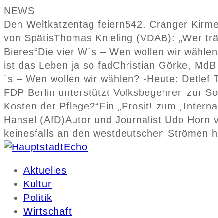
NEWS
Den Weltkatzentag feiern
542. Cranger Kirme
von Spätis
Thomas Knieling (VDAB): „Wer träg
Bieres“
Die vier W´s – Wen wollen wir wählen
ist das Leben ja so fad
Christian Görke, MdB 
´s – Wen wollen wir wählen? -Heute: Detlef
FDP Berlin unterstützt Volksbegehren zur S
Kosten der Pflege?“
Ein „Prosit! zum „Intern
Hansel (AfD)
Autor und Journalist Udo Horn v
keinesfalls an den westdeutschen Strömen h
Aktuelles
Kultur
Politik
Wirtschaft