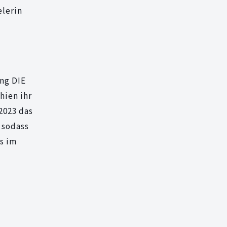
elerin
ung DIE
hien ihr
2023 das
 sodass
s im