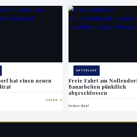
AKTUELLES
orf hat einen neuen
Freie Fahrt am Nollendorf
dtrat
Bauarbeiten pünktlich
abgeschlossen
Lesen
Volker Neef