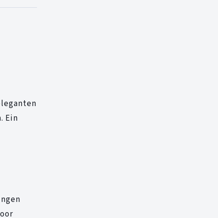
eleganten
. Ein
ungen
Poor