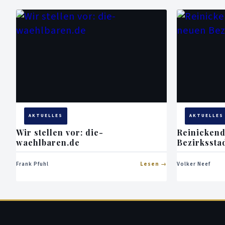
AKTUELLES
AKTUELLES
Wir stellen vor: die-
Reinickend
waehlbaren.de
Bezirkssta
Frank Pfuhl
Lesen
Volker Neef