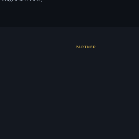
iträgen aus Politik,
PARTNER