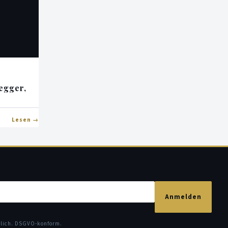
egger,
Lesen
Anmelden
glich. DSGVO-konform.