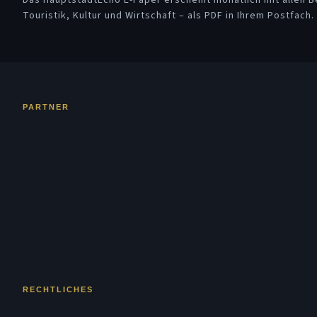
Das HauptstadtEcho E-Paper erscheint monatlich mit allen Be
Touristik, Kultur und Wirtschaft – als PDF in Ihrem Postfach.
PARTNER
RECHTLICHES