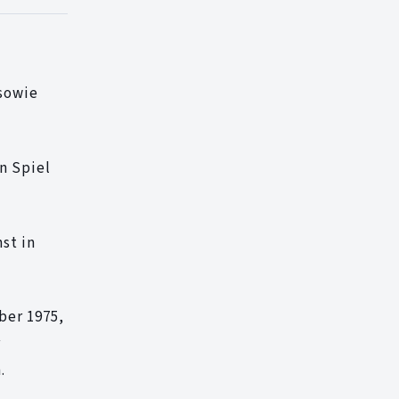
 sowie
n Spiel
st in
ber 1975,
r
.