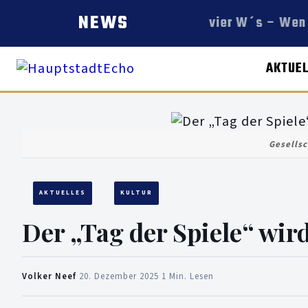
NEWS
Die vier W´s – Wen 
AKTUE
Gesellsc
AKTUELLES
KULTUR
Der „Tag der Spiele“ wird
Volker Neef
·
20. Dezember 2025
·
1 Min. Lesen