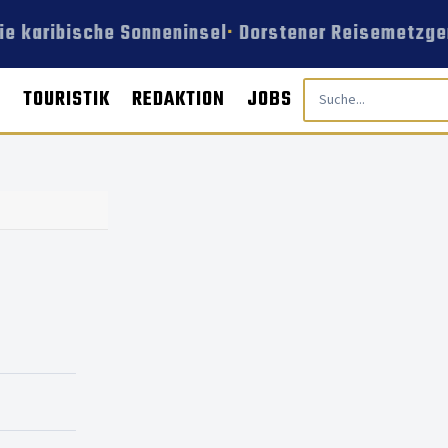
e karibische Sonneninsel
Dorstener Reisemetzger
E
TOURISTIK
REDAKTION
JOBS