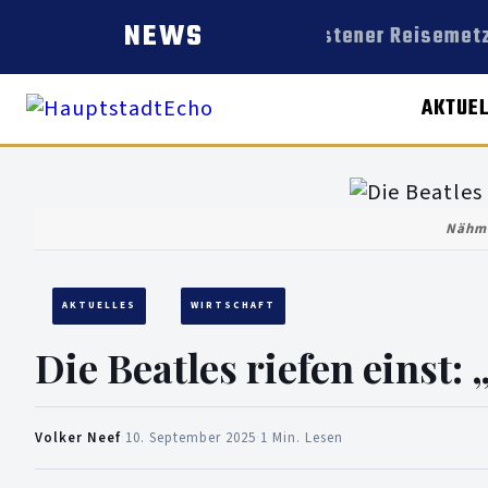
NEWS
Dorstener Reisemetzg
AKTUE
Nähma
AKTUELLES
WIRTSCHAFT
Die Beatles riefen einst:
Volker Neef
·
10. September 2025
·
1 Min. Lesen