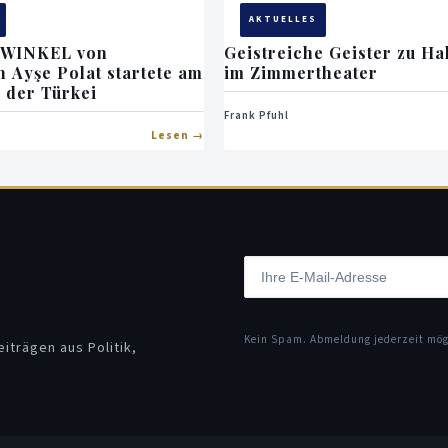
AKTUELLES
 WINKEL von
Geistreiche Geister zu H
n Ayşe Polat startete am
im Zimmertheater
n der Türkei
Frank Pfuhl
Lesen
Kein Spam. Abmeldung jederzeit mö
iträgen aus Politik,