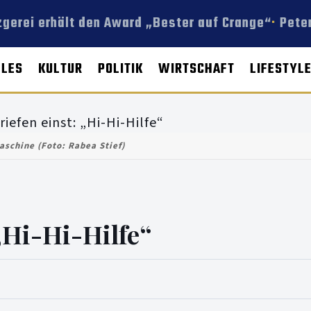
erei erhält den Award „Bester auf Crange“
Peter
LLES
KULTUR
POLITIK
WIRTSCHAFT
LIFESTYL
schine (Foto: Rabea Stief)
 „Hi-Hi-Hilfe“