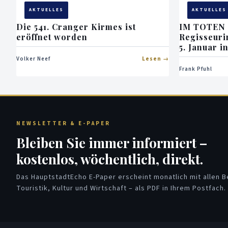
AKTUELLES
AKTUELLES
Die 541. Cranger Kirmes ist
IM TOTEN
eröffnet worden
Regisseuri
5. Januar i
Volker Neef
Lesen
Frank Pfuhl
NEWSLETTER & E-PAPER
Bleiben Sie immer informiert –
kostenlos, wöchentlich, direkt.
Das HauptstadtEcho E-Paper erscheint monatlich mit allen Be
Touristik, Kultur und Wirtschaft – als PDF in Ihrem Postfach.