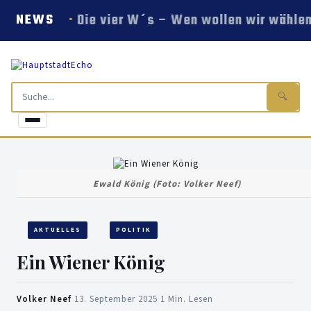
Die vier W´s – Wen wollen wir wählen
NEWS
🔍
Ewald König (Foto: Volker Neef)
AKTUELLES
POLITIK
Ein Wiener König
Volker Neef
·
13. September 2025
·
1 Min. Lesen