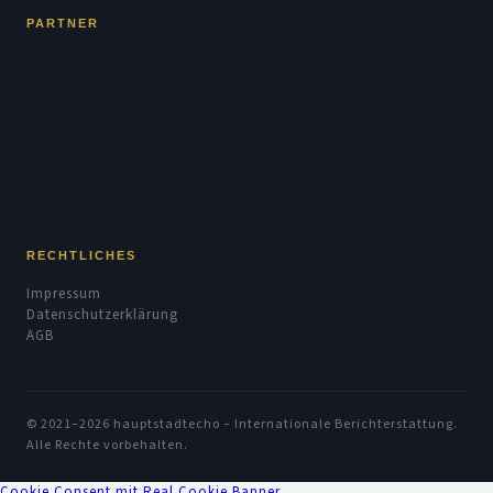
PARTNER
RECHTLICHES
Impressum
Datenschutzerklärung
AGB
© 2021–2026 hauptstadtecho – Internationale Berichterstattung.
Alle Rechte vorbehalten.
Cookie Consent mit Real Cookie Banner