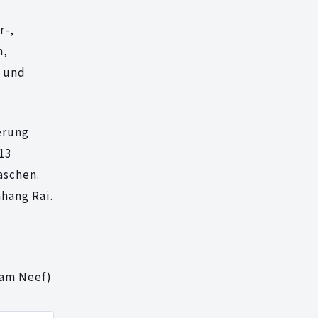
r-,
n,
- und
erung
13
aschen.
hang Rai.
dam Neef)