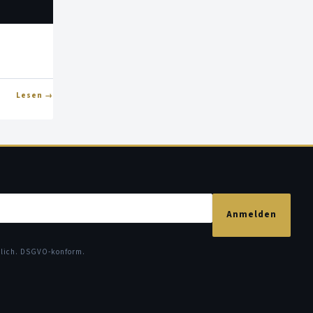
Lesen
Anmelden
glich. DSGVO-konform.