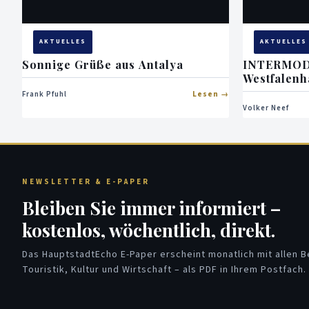
AKTUELLES
AKTUELLES
Sonnige Grüße aus Antalya
INTERMOD
Westfalenha
Frank Pfuhl
Lesen
Volker Neef
NEWSLETTER & E-PAPER
Bleiben Sie immer informiert –
kostenlos, wöchentlich, direkt.
Das HauptstadtEcho E-Paper erscheint monatlich mit allen Be
Touristik, Kultur und Wirtschaft – als PDF in Ihrem Postfach.