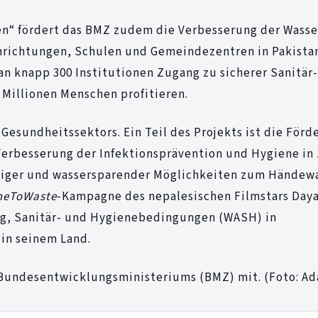
en“ fördert das BMZ zudem die Verbesserung der Wasse
nrichtungen, Schulen und Gemeindezentren in Pakista
n knapp 300 Institutionen Zugang zu sicherer Sanitär
 Millionen Menschen profitieren.
Gesundheitssektors. Ein Teil des Projekts ist die Förd
erbesserung der Infektionsprävention und Hygiene in 
tiger und wassersparender Möglichkeiten zum Händew
meToWaste
-Kampagne des nepalesischen Filmstars Daya
ng, Sanitär- und Hygienebedingungen (WASH) in
in seinem Land.
s Bundesentwicklungsministeriums (BMZ) mit. (Foto: A