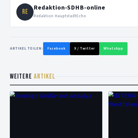
Redaktion-SDHB-online
RE
Redaktion HauptstadtEcho
ARTIKEL TEILEN:
Facebook
X / Twitter
WhatsApp
WEITERE
ARTIKEL