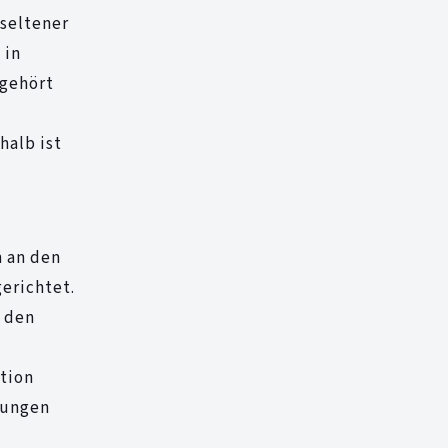
 seltener
 in
 gehört
halb ist
 an den
erichtet.
n den
tion
kungen