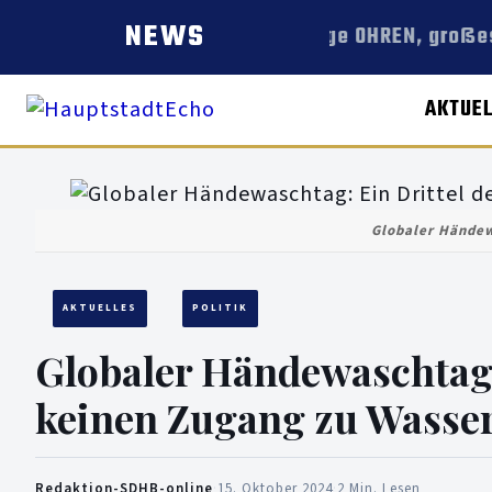
NEWS
Lange OHREN, großes
AKTUE
Globaler Händew
AKTUELLES
POLITIK
Globaler Händewaschtag:
keinen Zugang zu Wasser
Redaktion-SDHB-online
·
15. Oktober 2024
·
2 Min. Lesen