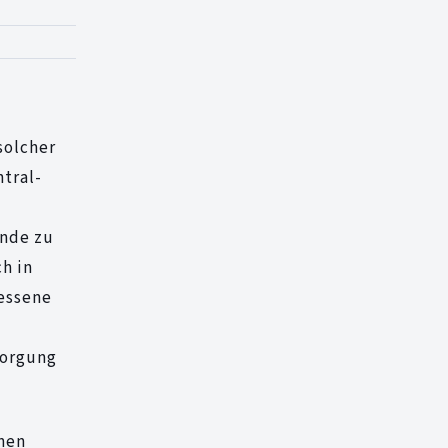
solcher
tral-
ände zu
h in
essene
sorgung
inen