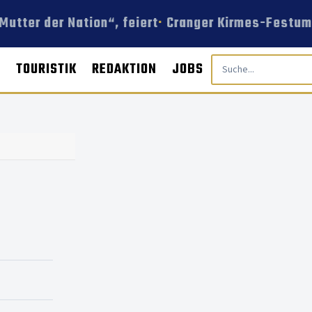
utter der Nation“, feiert
Cranger Kirmes-Festumzu
E
TOURISTIK
REDAKTION
JOBS