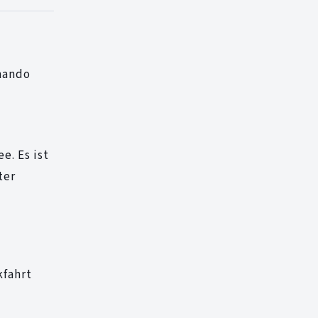
mando
e. Es ist
ter
kfahrt