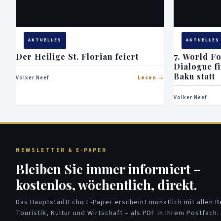
AKTUELLES
AKTUELLES
Der Heilige St. Florian feiert
7. World F
Dialogue f
Baku statt
Volker Neef
Lesen
Volker Neef
NEWSLETTER & E-PAPER
Bleiben Sie immer informiert –
kostenlos, wöchentlich, direkt.
Das HauptstadtEcho E-Paper erscheint monatlich mit allen Be
Touristik, Kultur und Wirtschaft – als PDF in Ihrem Postfach.