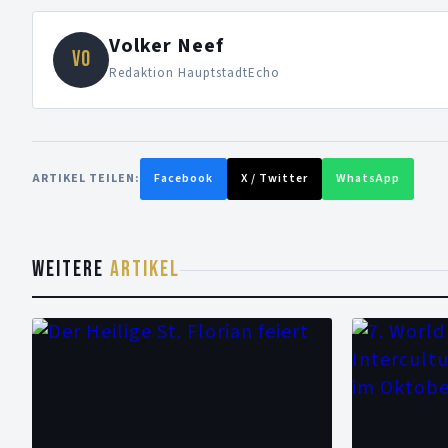
Volker Neef
VO
Redaktion HauptstadtEcho
ARTIKEL TEILEN:
Facebook
X / Twitter
WhatsApp
WEITERE
ARTIKEL