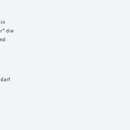
ein
r“ die
und
 darf