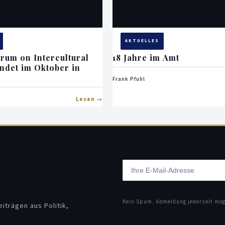
AKTUELLES
orum on Intercultural
18 Jahre im Amt
indet im Oktober in
Frank Pfuhl
Lesen
Kein Spam. Abmeldung jederzeit mö
iträgen aus Politik,