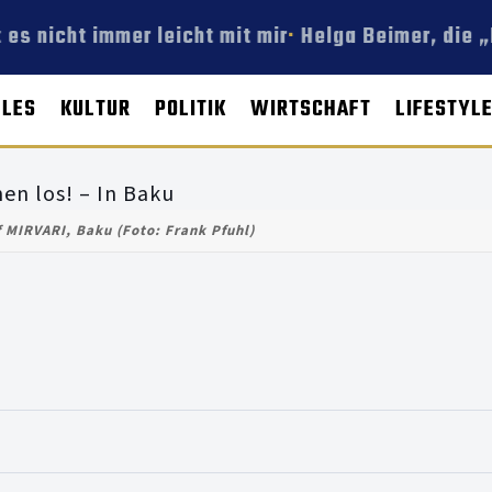
es nicht immer leicht mit mir
Helga Beimer, die „M
LLES
KULTUR
POLITIK
WIRTSCHAFT
LIFESTYL
f MIRVARI, Baku (Foto: Frank Pfuhl)