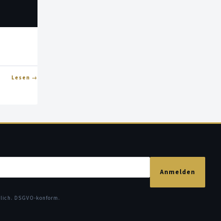
Lesen
Anmelden
glich. DSGVO-konform.