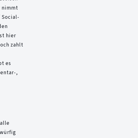
Er nimmt
 Social-
 den
st hier
noch zahlt
bt es
mentar-,
alle
rwürfig