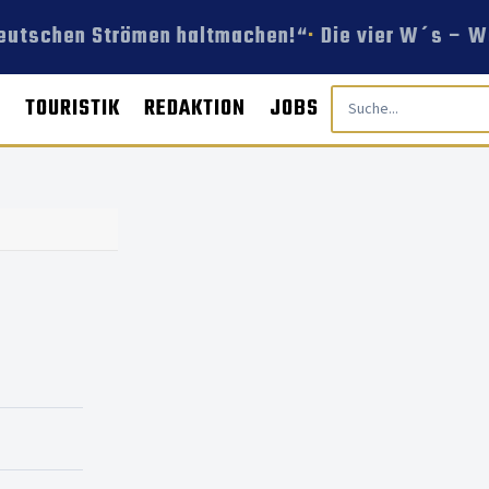
deutschen Strömen haltmachen!“
Die vier W´s – We
E
TOURISTIK
REDAKTION
JOBS