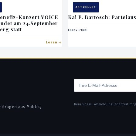
AKTUELLES
Benefiz-Konzert VOICE
Kai E. Bartosch: Parteiaus
ndet am 24.September
erg statt
Frank Pfuhl
Lesen
Kein Spam. Abmeldung jederzeit mö
iträgen aus Politik,