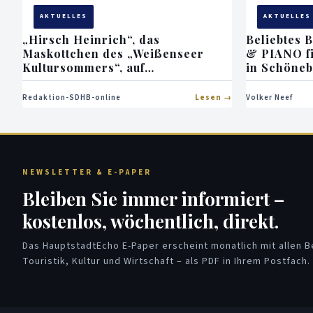
AKTUELLES
AKTUELLES
„Hirsch Heinrich“, das
Beliebtes 
Maskottchen des „Weißenseer
& PIANO fi
Kultursommers“, auf
in Schöneb
weihnachtlicher Tour
Redaktion-SDHB-online
Lesen
Volker Neef
NEWSLETTER & E-PAPER
Bleiben Sie immer informiert –
kostenlos, wöchentlich, direkt.
Das HauptstadtEcho E-Paper erscheint monatlich mit allen Be
Touristik, Kultur und Wirtschaft – als PDF in Ihrem Postfach.