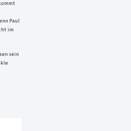
, kommt
Wenn Paul
cht im
sen sein
nkle