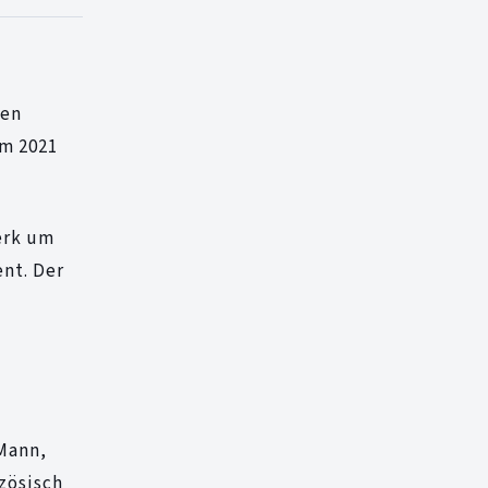
den
am 2021
Werk um
nt. Der
Mann,
zösisch