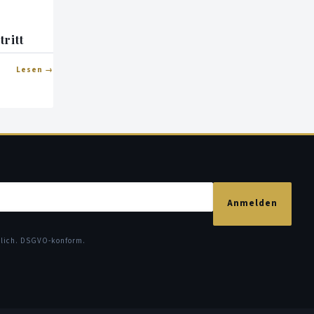
tritt
Lesen
Anmelden
glich. DSGVO-konform.