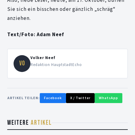
Also, liebe Leser, heute, am 17. Oktober, dürfen
Sie sich ein bisschen oder gänzlich „schräg“
anziehen.
Text/Foto: Adam Neef
Volker Neef
VO
Redaktion HauptstadtEcho
ARTIKEL TEILEN:
Facebook
X / Twitter
WhatsApp
WEITERE
ARTIKEL