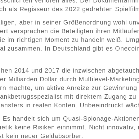
hichten verloren alles. Der Dokumentarfilm t
h als Regisseur des 2022 gedrehten Spielfilm
ligen, aber in seiner Größenordnung wohl unv
rt versprachen die Beteiligten ihren Mitläuf
, die im richtigen Moment zu handeln weiß. Um
apital zusammen. In Deutschland gibt es One
chen 2014 und 2017 die inzwischen abgetaucht
r Milliarden Dollar durch Multilevel-Marketin
ern machte, um aktive Anreize zur Gewinnung 
kbetrugsspezialist mit direktem Zugang zu re
Transfers in realen Konten. Unbeeindruckt wä
v. Es handelt sich um Quasi-Spionage-Aktione
tik keine Risiken einnimmt. Nicht innovativ, 
st kein neuer Geldabsorber.