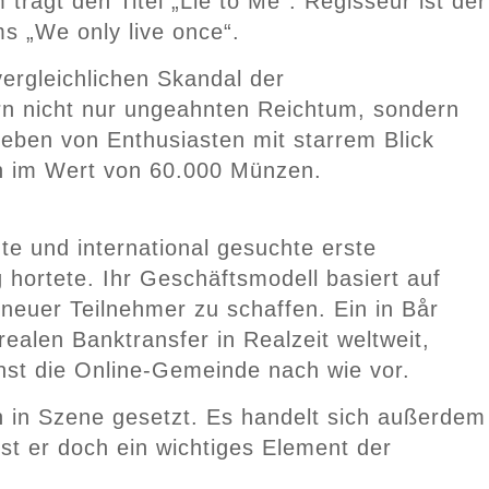
rägt den Titel „Lie to Me“. Regisseur ist der
s „We only live once“.
ergleichlichen Skandal der
ern nicht nur ungeahnten Reichtum, sondern
geben von Enthusiasten mit starrem Blick
coin im Wert von 60.000 Münzen.
e und international gesuchte erste
g hortete. Ihr Geschäftsmodell basiert auf
neuer Teilnehmer zu schaffen. Ein in Bår
alen Banktransfer in Realzeit weltweit,
chst die Online-Gemeinde nach wie vor.
n in Szene gesetzt. Es handelt sich außerdem
ist er doch ein wichtiges Element der