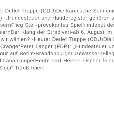
e: Detlef Trappe (CDU)
Die karibische Sonneni
): „Hundesteuer und Hunderegister gehören a
ssern
Flieg Steil-provokantes Spielfilmdebut 
eiern
Der Klang der Stradivari-ab 6. August im
 wir wählen? -Heute: Detlef Trappe (CDU)
Die 
 Crange“
Peter Langer (FDP): „Hundesteuer u
ur auf Berlin/Brandenburger Gewässern
Flie
d Lana Cooper
Heute darf Helene Fischer feie
Siggi“ Trzoß feiert