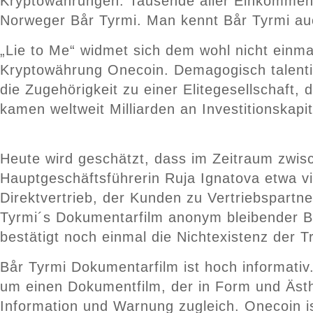
Kryptowährungen. Tausende aller Einkommenssc
Norweger Bår Tyrmi. Man kennt Bår Tyrmi auc
„Lie to Me“ widmet sich dem wohl nicht einma
Kryptowährung Onecoin. Demagogisch talentie
die Zugehörigkeit zu einer Elitegesellschaft
kamen weltweit Milliarden an Investitionsk
Heute wird geschätzt, dass im Zeitraum zwis
Hauptgeschäftsführerin Ruja Ignatova etwa vie
Direktvertrieb, der Kunden zu Vertriebspartn
Tyrmi´s Dokumentarfilm anonym bleibender Ban
bestätigt noch einmal die Nichtexistenz der 
Bår Tyrmi Dokumentarfilm ist hoch informati
um einen Dokumentfilm, der in Form und Ästhe
Information und Warnung zugleich. Onecoin i