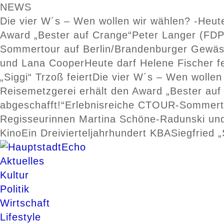
NEWS
Die vier W´s – Wen wollen wir wählen? -Heut
Award „Bester auf Crange“
Peter Langer (FDP
Sommertour auf Berlin/Brandenburger Gewä
und Lana Cooper
Heute darf Helene Fischer f
„Siggi“ Trzoß feiert
Die vier W´s – Wen wollen
Reisemetzgerei erhält den Award „Bester auf
abgeschafft!“
Erlebnisreiche CTOUR-Sommerto
Regisseurinnen Martina Schöne-Radunski un
Kino
Ein Dreivierteljahrhundert KBA
Siegfried „
Aktuelles
Kultur
Politik
Wirtschaft
Lifestyle