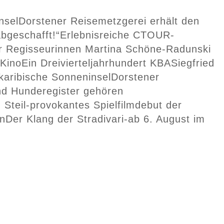
nsel
Dorstener Reisemetzgerei erhält den
bgeschafft!“
Erlebnisreiche CTOUR-
der Regisseurinnen Martina Schöne-Radunski
 Kino
Ein Dreivierteljahrhundert KBA
Siegfried
karibische Sonneninsel
Dorstener
nd Hunderegister gehören
g Steil-provokantes Spielfilmdebut der
rn
Der Klang der Stradivari-ab 6. August im