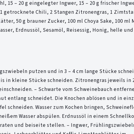
, 15 – 20 g eingelegter Ingwer, 15 – 20 g frischer Ingwe
1 getrocknete Chili, 2 Stangen Zitronengras, 1 Zimtsta
lätter, 50 g brauner Zucker, 100 ml Choya Sake, 100 ml M
asser, Erdnussöl, Sesamöl, Reisessig, Honig, helle un
gszwiebeln putzen und in 3 – 4 cm lange Stücke schne
is in kleine Stücke schneiden. Zitronengras jeweils in
g einschneiden. – Schwarte vom Schweinebauch entfern
aut entlang schneidet. Die Knochen ablösen und in ein
ürfel schneiden. Wasser zum Kochen bringen, Schweinefl
 heißem Wasser abspülen. Erdnussöl in einem Schnellk
raten und beiseite stellen. – Ingwer, Frühlingszwiebel