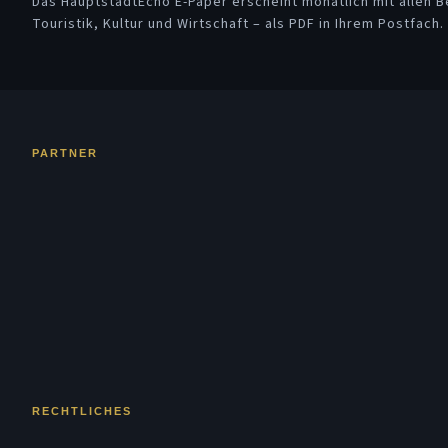
Das HauptstadtEcho E-Paper erscheint monatlich mit allen Be
Touristik, Kultur und Wirtschaft – als PDF in Ihrem Postfach.
PARTNER
RECHTLICHES