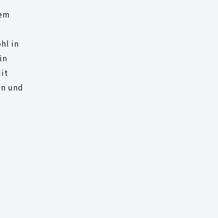
dem
hl in
in
it
en und