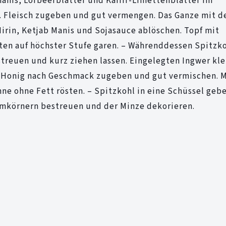
nanis, Lorbeerblätter und Kaffir-Limettenblätter im
t. Fleisch zugeben und gut vermengen. Das Ganze mit 
irin, Ketjab Manis und Sojasauce ablöschen. Topf mit
en auf höchster Stufe garen. – Währenddessen Spitzko
treuen und kurz ziehen lassen. Eingelegten Ingwer kle
d Honig nach Geschmack zugeben und gut vermischen. M
ne ohne Fett rösten. – Spitzkohl in eine Schüssel geb
amkörnern bestreuen und der Minze dekorieren.