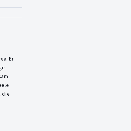
ea. Er
ige
gsam
eele
t die