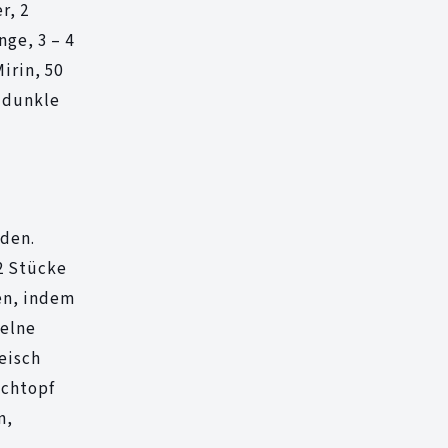
r, 2
nge, 3 – 4
irin, 50
d dunkle
iden.
 2 Stücke
en, indem
zelne
eisch
ochtopf
n,