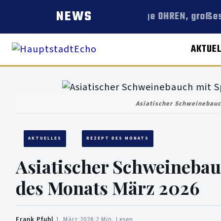
NEWS
Lange OHREN, großes
AKTUE
Asiatischer Schweinebauc
AKTUELLES
REZEPT DES MONATS
Asiatischer Schweinebau
des Monats März 2026
Frank Pfuhl
·
1. März 2026
·
2 Min. Lesen