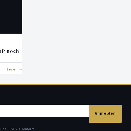
FDP noch
Lesen
Anmelden
glich. DSGVO-konform.