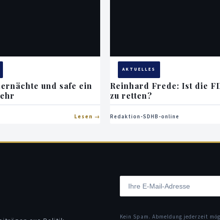
AKTUELLES
rnächte und safe ein
Reinhard Frede: Ist die 
mehr
zu retten?
Lesen
Redaktion-SDHB-online
Kein Spam. Abmeldung jederzeit mö