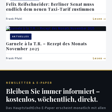
Felix Reifschneider: Berliner Senat muss
endlich dem neuen Taxi-Tarif zustimmen
Frank Pfuhl
Lesen
AKTUELLES
Garnele à la T.R. – Rezept des Monats
November 2025
Frank Pfuhl
Lesen
NEWSLETTER & E-PAPER
Bleiben Sie immer informiert –
kostenlos, wöchentlich, direkt.
Das HauptstadtEcho E-Paper erscheint monatlich mit allen