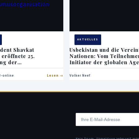
AKTUELLES
ident Shavkat
Usbekistan und die Verein
eröffnete 25.
Nationen: Vom Teilnehme
ng der
Initiator der globalen Ag
musorganisation
-online
Lesen
Volker Neef
Kein Spam. Abmeldung jederzeit mö