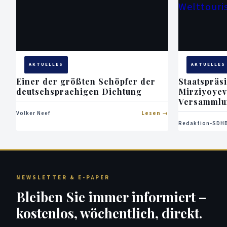
AKTUELLES
AKTUELLES
Einer der größten Schöpfer der
Staatspräs
deutschsprachigen Dichtung
Mirziyoyev 
Versammlu
Welttouris
Volker Neef
Lesen
Redaktion-SDHB
NEWSLETTER & E-PAPER
Bleiben Sie immer informiert –
kostenlos, wöchentlich, direkt.