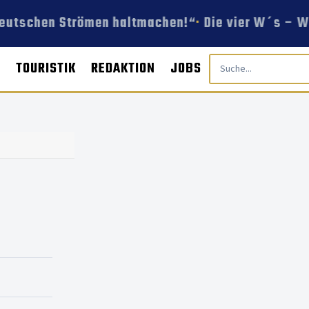
tdeutschen Strömen haltmachen!“
Die vier W´s – We
E
TOURISTIK
REDAKTION
JOBS