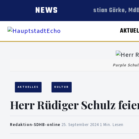
NEWS
Christian Görke, MdB
AKTUE
Purple Schul
AKTUELLES
KULTUR
Herr Rüdiger Schulz feie
Redaktion-SDHB-online
·
25. September 2024
·
1 Min. Lesen