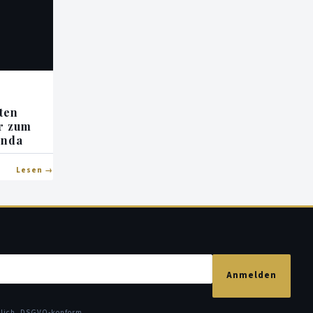
ten
r zum
enda
Lesen
Anmelden
glich. DSGVO-konform.