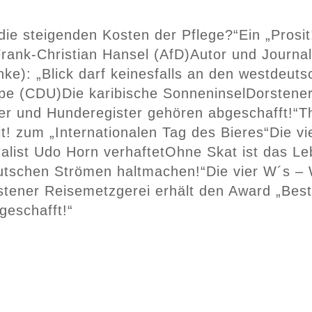
die steigenden Kosten der Pflege?“
Ein „Prosi
rank-Christian Hansel (AfD)
Autor und Journal
nke): „Blick darf keinesfalls an den westdeu
ppe (CDU)
Die karibische Sonneninsel
Dorstener
er und Hunderegister gehören abgeschafft!“
T
it! zum „Internationalen Tag des Bieres“
Die v
alist Udo Horn verhaftet
Ohne Skat ist das Le
deutschen Strömen haltmachen!“
Die vier W´s – 
stener Reisemetzgerei erhält den Award „Best
geschafft!“