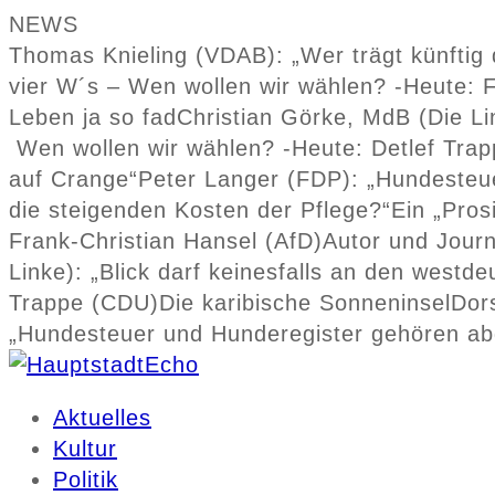
NEWS
Thomas Knieling (VDAB): „Wer trägt künftig 
vier W´s – Wen wollen wir wählen? -Heute: F
Leben ja so fad
Christian Görke, MdB (Die Li
Wen wollen wir wählen? -Heute: Detlef Tra
auf Crange“
Peter Langer (FDP): „Hundesteu
die steigenden Kosten der Pflege?“
Ein „Pros
Frank-Christian Hansel (AfD)
Autor und Journ
Linke): „Blick darf keinesfalls an den west
Trappe (CDU)
Die karibische Sonneninsel
Dor
„Hundesteuer und Hunderegister gehören ab
Aktuelles
Kultur
Politik