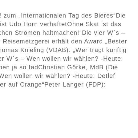
t! zum „Internationalen Tag des Bieres“
Die
ist Udo Horn verhaftet
Ohne Skat ist das
tschen Strömen haltmachen!“
Die vier W´s –
 Reisemetzgerei erhält den Award „Bester
homas Knieling (VDAB): „Wer trägt künftig
ier W´s – Wen wollen wir wählen? -Heute:
ben ja so fad
Christian Görke, MdB (Die
Wen wollen wir wählen? -Heute: Detlef
er auf Crange“
Peter Langer (FDP):