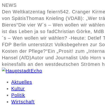
NEWS
Den Weltkatzentag feiern
542. Cranger Kirme
von Spätis
Thomas Knieling (VDAB): „Wer träg
Bieres“
Die vier W´s – Wen wollen wir wählen
ist das Leben ja so fad
Christian Görke, MdB 
´s – Wen wollen wir wählen? -Heute: Detlef
FDP Berlin unterstützt Volksbegehren zur S
Kosten der Pflege?“
Ein „Prosit! zum „Intern
Hansel (AfD)
Autor und Journalist Udo Horn v
keinesfalls an den westdeutschen Strömen h
Aktuelles
Kultur
Politik
Wirtschaft