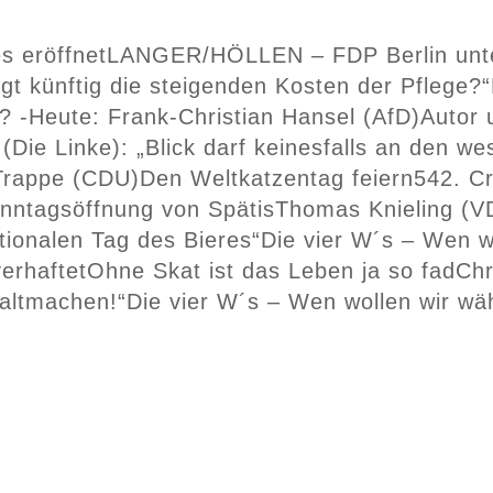
s eröffnet
LANGER/HÖLLEN – FDP Berlin unter
t künftig die steigenden Kosten der Pflege?“
? -Heute: Frank-Christian Hansel (AfD)
Autor 
(Die Linke): „Blick darf keinesfalls an den 
 Trappe (CDU)
Den Weltkatzentag feiern
542. Cr
onntagsöffnung von Spätis
Thomas Knieling (VD
ationalen Tag des Bieres“
Die vier W´s – Wen w
erhaftet
Ohne Skat ist das Leben ja so fad
Chr
altmachen!“
Die vier W´s – Wen wollen wir wä