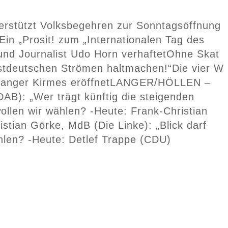
stützt Volksbegehren zur Sonntagsöffnung
Ein „Prosit! zum „Internationalen Tag des
und Journalist Udo Horn verhaftet
Ohne Skat
westdeutschen Strömen haltmachen!“
Die vier W
anger Kirmes eröffnet
LANGER/HÖLLEN –
AB): „Wer trägt künftig die steigenden
ollen wir wählen? -Heute: Frank-Christian
istian Görke, MdB (Die Linke): „Blick darf
hlen? -Heute: Detlef Trappe (CDU)