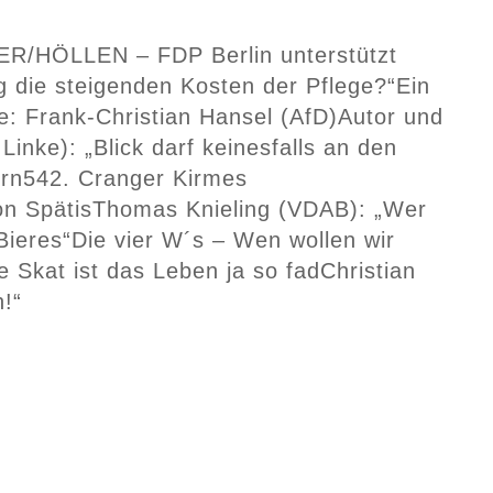
R/HÖLLEN – FDP Berlin unterstützt
g die steigenden Kosten der Pflege?“
Ein
e: Frank-Christian Hansel (AfD)
Autor und
Linke): „Blick darf keinesfalls an den
ern
542. Cranger Kirmes
n Spätis
Thomas Knieling (VDAB): „Wer
Bieres“
Die vier W´s – Wen wollen wir
 Skat ist das Leben ja so fad
Christian
!“