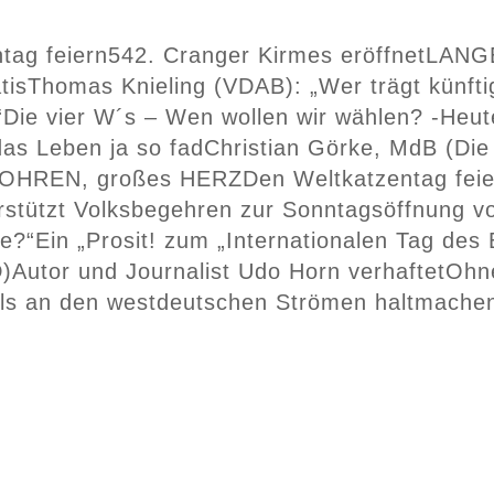
tag feiern
542. Cranger Kirmes eröffnet
LANGE
tis
Thomas Knieling (VDAB): „Wer trägt künfti
“
Die vier W´s – Wen wollen wir wählen? -Heut
das Leben ja so fad
Christian Görke, MdB (Die 
 OHREN, großes HERZ
Den Weltkatzentag fei
tützt Volksbegehren zur Sonntagsöffnung vo
ge?“
Ein „Prosit! zum „Internationalen Tag des 
D)
Autor und Journalist Udo Horn verhaftet
Ohne
alls an den westdeutschen Strömen haltmachen