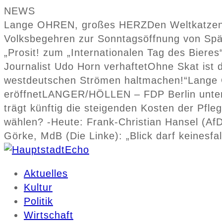
NEWS
Lange OHREN, großes HERZ
Den Weltkatzen
Volksbegehren zur Sonntagsöffnung von Spä
„Prosit! zum „Internationalen Tag des Bieres
Journalist Udo Horn verhaftet
Ohne Skat ist 
westdeutschen Strömen haltmachen!“
Lange
eröffnet
LANGER/HÖLLEN – FDP Berlin unters
trägt künftig die steigenden Kosten der Pfle
wählen? -Heute: Frank-Christian Hansel (Af
Görke, MdB (Die Linke): „Blick darf keinesf
Aktuelles
Kultur
Politik
Wirtschaft