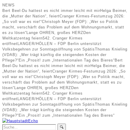
NEWS
Bert Beel-Du hattest es nicht immer leicht mit mir
Helga Beimer,
die „Mutter der Nation“, feiert
Cranger Kirmes-Festumzug 2026:
„So voll war es nie!“
Christoph Meyer (FDP): „Wer so Politik
macht, verschärft das Problem auf dem Wohnungsmarkt, statt
es zu lösen“
Lange OHREN, großes HERZ
Den
Weltkatzentag feiern
542. Cranger Kirmes
eröffnet
LANGER/HÖLLEN – FDP Berlin unterstützt
Volksbegehren zur Sonntagsöffnung von Spätis
Thomas Knieling
(VDAB): „Wer trägt künftig die steigenden Kosten der
Pflege?“
Ein „Prosit! zum „Internationalen Tag des Bieres“
Bert
Beel-Du hattest es nicht immer leicht mit mir
Helga Beimer, die
„Mutter der Nation“, feiert
Cranger Kirmes-Festumzug 2026: „So
voll war es nie!“
Christoph Meyer (FDP): „Wer so Politik macht,
verschärft das Problem auf dem Wohnungsmarkt, statt es zu
lösen“
Lange OHREN, großes HERZ
Den
Weltkatzentag feiern
542. Cranger Kirmes
eröffnet
LANGER/HÖLLEN – FDP Berlin unterstützt
Volksbegehren zur Sonntagsöffnung von Spätis
Thomas Knieling
(VDAB): „Wer trägt künftig die steigenden Kosten der
Pflege?“
Ein „Prosit! zum „Internationalen Tag des Bieres“
🔍