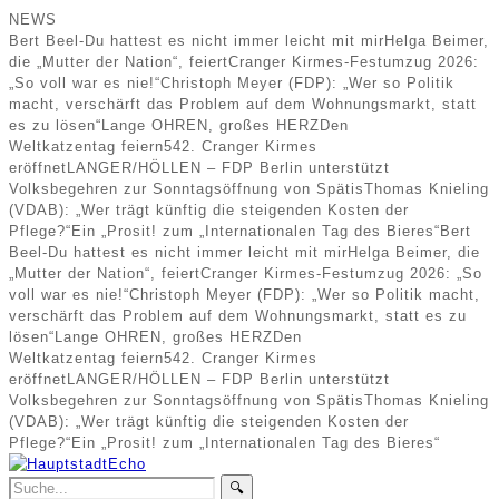
NEWS
Bert Beel-Du hattest es nicht immer leicht mit mir
Helga Beimer,
die „Mutter der Nation“, feiert
Cranger Kirmes-Festumzug 2026:
„So voll war es nie!“
Christoph Meyer (FDP): „Wer so Politik
macht, verschärft das Problem auf dem Wohnungsmarkt, statt
es zu lösen“
Lange OHREN, großes HERZ
Den
Weltkatzentag feiern
542. Cranger Kirmes
eröffnet
LANGER/HÖLLEN – FDP Berlin unterstützt
Volksbegehren zur Sonntagsöffnung von Spätis
Thomas Knieling
(VDAB): „Wer trägt künftig die steigenden Kosten der
Pflege?“
Ein „Prosit! zum „Internationalen Tag des Bieres“
Bert
Beel-Du hattest es nicht immer leicht mit mir
Helga Beimer, die
„Mutter der Nation“, feiert
Cranger Kirmes-Festumzug 2026: „So
voll war es nie!“
Christoph Meyer (FDP): „Wer so Politik macht,
verschärft das Problem auf dem Wohnungsmarkt, statt es zu
lösen“
Lange OHREN, großes HERZ
Den
Weltkatzentag feiern
542. Cranger Kirmes
eröffnet
LANGER/HÖLLEN – FDP Berlin unterstützt
Volksbegehren zur Sonntagsöffnung von Spätis
Thomas Knieling
(VDAB): „Wer trägt künftig die steigenden Kosten der
Pflege?“
Ein „Prosit! zum „Internationalen Tag des Bieres“
🔍