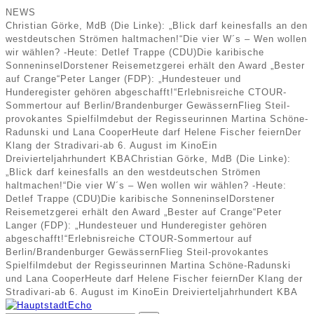
NEWS
Christian Görke, MdB (Die Linke): „Blick darf keinesfalls an den
westdeutschen Strömen haltmachen!“
Die vier W´s – Wen wollen
wir wählen? -Heute: Detlef Trappe (CDU)
Die karibische
Sonneninsel
Dorstener Reisemetzgerei erhält den Award „Bester
auf Crange“
Peter Langer (FDP): „Hundesteuer und
Hunderegister gehören abgeschafft!“
Erlebnisreiche CTOUR-
Sommertour auf Berlin/Brandenburger Gewässern
Flieg Steil-
provokantes Spielfilmdebut der Regisseurinnen Martina Schöne-
Radunski und Lana Cooper
Heute darf Helene Fischer feiern
Der
Klang der Stradivari-ab 6. August im Kino
Ein
Dreivierteljahrhundert KBA
Christian Görke, MdB (Die Linke):
„Blick darf keinesfalls an den westdeutschen Strömen
haltmachen!“
Die vier W´s – Wen wollen wir wählen? -Heute:
Detlef Trappe (CDU)
Die karibische Sonneninsel
Dorstener
Reisemetzgerei erhält den Award „Bester auf Crange“
Peter
Langer (FDP): „Hundesteuer und Hunderegister gehören
abgeschafft!“
Erlebnisreiche CTOUR-Sommertour auf
Berlin/Brandenburger Gewässern
Flieg Steil-provokantes
Spielfilmdebut der Regisseurinnen Martina Schöne-Radunski
und Lana Cooper
Heute darf Helene Fischer feiern
Der Klang der
Stradivari-ab 6. August im Kino
Ein Dreivierteljahrhundert KBA