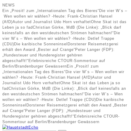
NEWS
Ein „Prosit! zum „Internationalen Tag des Bieres“
Die vier W´s –
Wen wollen wir wählen? -Heute: Frank-Christian Hansel
(AfD)
Autor und Journalist Udo Horn verhaftet
Ohne Skat ist das
Leben ja so fad
Christian Görke, MdB (Die Linke): „Blick darf
keinesfalls an den westdeutschen Strömen haltmachen!“
Die
vier W´s – Wen wollen wir wählen? -Heute: Detlef Trappe
(CDU)
Die karibische Sonneninsel
Dorstener Reisemetzgerei
erhält den Award „Bester auf Crange“
Peter Langer (FDP):
„Hundesteuer und Hunderegister gehören
abgeschafft!“
Erlebnisreiche CTOUR-Sommertour auf
Berlin/Brandenburger Gewässern
Ein „Prosit! zum
„Internationalen Tag des Bieres“
Die vier W´s – Wen wollen wir
wählen? -Heute: Frank-Christian Hansel (AfD)
Autor und
Journalist Udo Horn verhaftet
Ohne Skat ist das Leben ja so
fad
Christian Görke, MdB (Die Linke): „Blick darf keinesfalls an
den westdeutschen Strömen haltmachen!“
Die vier W´s – Wen
wollen wir wählen? -Heute: Detlef Trappe (CDU)
Die karibische
Sonneninsel
Dorstener Reisemetzgerei erhält den Award „Bester
auf Crange“
Peter Langer (FDP): „Hundesteuer und
Hunderegister gehören abgeschafft!“
Erlebnisreiche CTOUR-
Sommertour auf Berlin/Brandenburger Gewässern