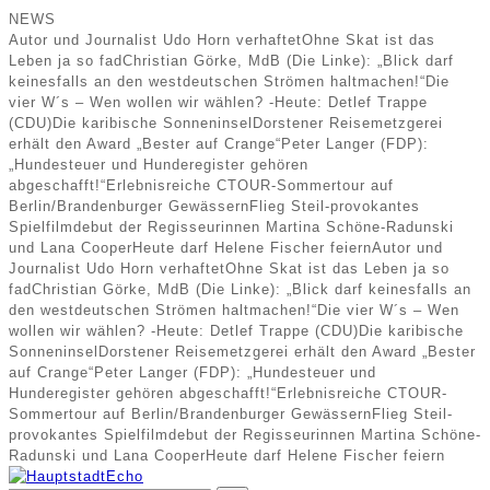
NEWS
Autor und Journalist Udo Horn verhaftet
Ohne Skat ist das
Leben ja so fad
Christian Görke, MdB (Die Linke): „Blick darf
keinesfalls an den westdeutschen Strömen haltmachen!“
Die
vier W´s – Wen wollen wir wählen? -Heute: Detlef Trappe
(CDU)
Die karibische Sonneninsel
Dorstener Reisemetzgerei
erhält den Award „Bester auf Crange“
Peter Langer (FDP):
„Hundesteuer und Hunderegister gehören
abgeschafft!“
Erlebnisreiche CTOUR-Sommertour auf
Berlin/Brandenburger Gewässern
Flieg Steil-provokantes
Spielfilmdebut der Regisseurinnen Martina Schöne-Radunski
und Lana Cooper
Heute darf Helene Fischer feiern
Autor und
Journalist Udo Horn verhaftet
Ohne Skat ist das Leben ja so
fad
Christian Görke, MdB (Die Linke): „Blick darf keinesfalls an
den westdeutschen Strömen haltmachen!“
Die vier W´s – Wen
wollen wir wählen? -Heute: Detlef Trappe (CDU)
Die karibische
Sonneninsel
Dorstener Reisemetzgerei erhält den Award „Bester
auf Crange“
Peter Langer (FDP): „Hundesteuer und
Hunderegister gehören abgeschafft!“
Erlebnisreiche CTOUR-
Sommertour auf Berlin/Brandenburger Gewässern
Flieg Steil-
provokantes Spielfilmdebut der Regisseurinnen Martina Schöne-
Radunski und Lana Cooper
Heute darf Helene Fischer feiern