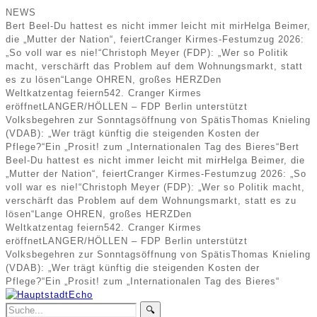
NEWS
Bert Beel-Du hattest es nicht immer leicht mit mir
Helga Beimer,
die „Mutter der Nation“, feiert
Cranger Kirmes-Festumzug 2026:
„So voll war es nie!“
Christoph Meyer (FDP): „Wer so Politik
macht, verschärft das Problem auf dem Wohnungsmarkt, statt
es zu lösen“
Lange OHREN, großes HERZ
Den
Weltkatzentag feiern
542. Cranger Kirmes
eröffnet
LANGER/HÖLLEN – FDP Berlin unterstützt
Volksbegehren zur Sonntagsöffnung von Spätis
Thomas Knieling
(VDAB): „Wer trägt künftig die steigenden Kosten der
Pflege?“
Ein „Prosit! zum „Internationalen Tag des Bieres“
Bert
Beel-Du hattest es nicht immer leicht mit mir
Helga Beimer, die
„Mutter der Nation“, feiert
Cranger Kirmes-Festumzug 2026: „So
voll war es nie!“
Christoph Meyer (FDP): „Wer so Politik macht,
verschärft das Problem auf dem Wohnungsmarkt, statt es zu
lösen“
Lange OHREN, großes HERZ
Den
Weltkatzentag feiern
542. Cranger Kirmes
eröffnet
LANGER/HÖLLEN – FDP Berlin unterstützt
Volksbegehren zur Sonntagsöffnung von Spätis
Thomas Knieling
(VDAB): „Wer trägt künftig die steigenden Kosten der
Pflege?“
Ein „Prosit! zum „Internationalen Tag des Bieres“
🔍