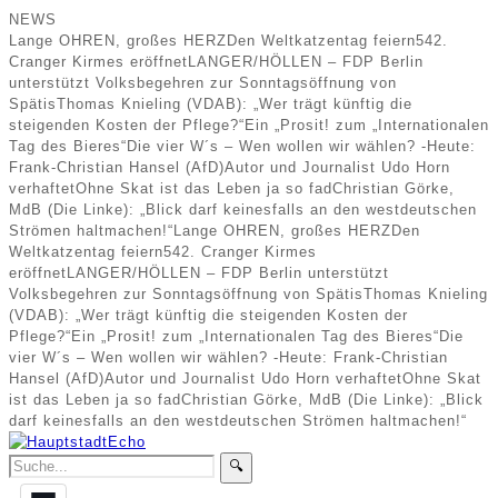
NEWS
Lange OHREN, großes HERZ
Den Weltkatzentag feiern
542.
Cranger Kirmes eröffnet
LANGER/HÖLLEN – FDP Berlin
unterstützt Volksbegehren zur Sonntagsöffnung von
Spätis
Thomas Knieling (VDAB): „Wer trägt künftig die
steigenden Kosten der Pflege?“
Ein „Prosit! zum „Internationalen
Tag des Bieres“
Die vier W´s – Wen wollen wir wählen? -Heute:
Frank-Christian Hansel (AfD)
Autor und Journalist Udo Horn
verhaftet
Ohne Skat ist das Leben ja so fad
Christian Görke,
MdB (Die Linke): „Blick darf keinesfalls an den westdeutschen
Strömen haltmachen!“
Lange OHREN, großes HERZ
Den
Weltkatzentag feiern
542. Cranger Kirmes
eröffnet
LANGER/HÖLLEN – FDP Berlin unterstützt
Volksbegehren zur Sonntagsöffnung von Spätis
Thomas Knieling
(VDAB): „Wer trägt künftig die steigenden Kosten der
Pflege?“
Ein „Prosit! zum „Internationalen Tag des Bieres“
Die
vier W´s – Wen wollen wir wählen? -Heute: Frank-Christian
Hansel (AfD)
Autor und Journalist Udo Horn verhaftet
Ohne Skat
ist das Leben ja so fad
Christian Görke, MdB (Die Linke): „Blick
darf keinesfalls an den westdeutschen Strömen haltmachen!“
🔍